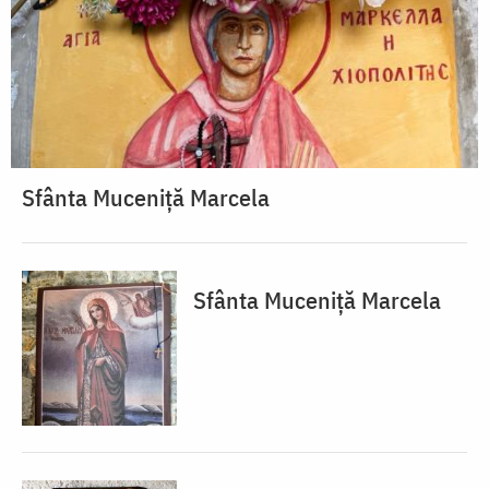
Sfânta Muceniță Marcela
Sfânta Muceniță Marcela