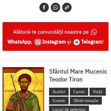
Teodor
Tiron
Alătură-te comunității noastre pe
WhatsApp
,
Instagram
și
Telegram
!
Sfântul Mare Mucenic
Teodor Tiron
Acatist
Canon
Viață
Icoane
Sfinte moaște
Locuri de pelerinaj