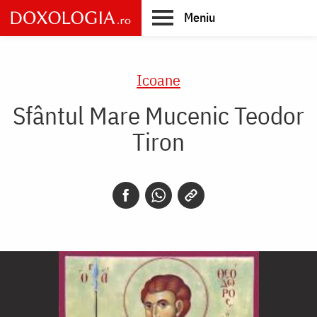
Skip
Meniu
to
main
Main
content
navigation
Icoane
Sfântul Mare Mucenic Teodor
Tiron