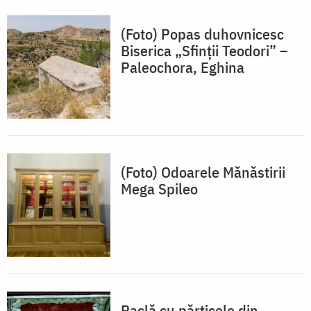
(Foto) Popas duhovnicesc
Biserica „Sfinții Teodori” –
Paleochora, Eghina
(Foto) Odoarele Mănăstirii
Mega Spileo
Raclă cu părticele din