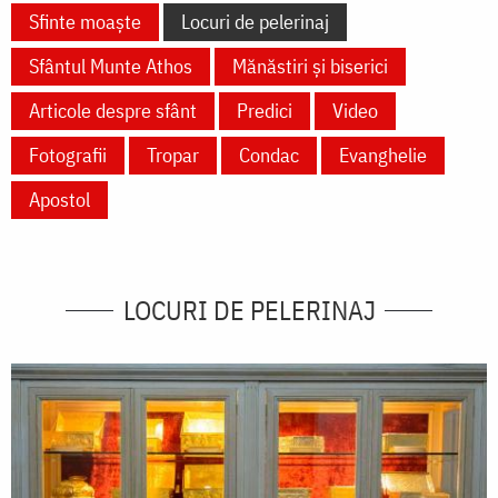
Sfinte moaște
Locuri de pelerinaj
Sfântul Munte Athos
Mănăstiri și biserici
Articole despre sfânt
Predici
Video
Fotografii
Tropar
Condac
Evanghelie
Apostol
LOCURI DE PELERINAJ