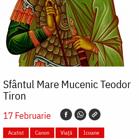
Sfântul Mare Mucenic Teodor
Tiron
17 Februarie
Acatist
Canon
Viață
Icoane