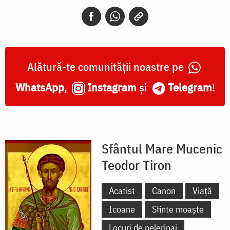
Teodor
Tiron
Alătură-te comunității noastre pe
WhatsApp
,
Instagram
și
Telegram
!
Sfântul Mare Mucenic
Teodor Tiron
Acatist
Canon
Viață
Icoane
Sfinte moaște
Locuri de pelerinaj