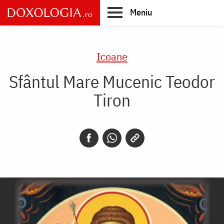
Skip
Meniu
to
main
Main
content
navigation
Icoane
Sfântul Mare Mucenic Teodor
Tiron