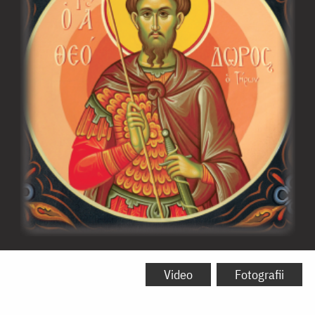
Sfântul
Mare
Video
Fotografii
Mucenic