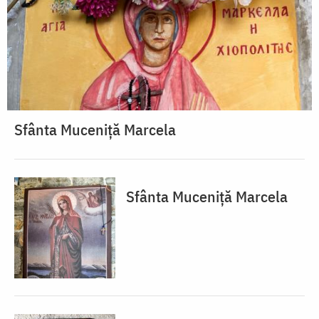
Sfânta Muceniță Marcela
Sfânta Muceniță Marcela