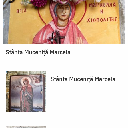
Sfânta Muceniță Marcela
Sfânta Muceniță Marcela