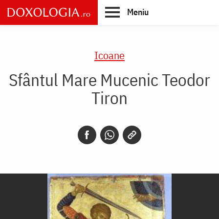
Skip
Meniu
to
main
Main
content
navigation
Icoane
Sfântul Mare Mucenic Teodor
Tiron