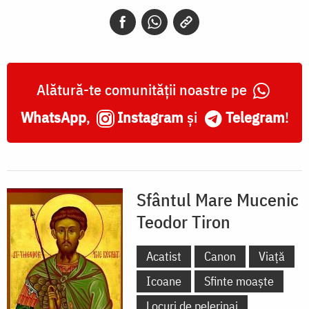
Teodor
Tiron
Alătură-te comunității noastre pe
WhatsApp
,
Instagram
și
Telegram
!
Sfântul Mare Mucenic
Teodor Tiron
Acatist
Canon
Viață
Icoane
Sfinte moaște
Locuri de pelerinaj