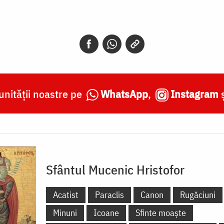
nității noastre pe
WhatsApp
,
Instagram
Sfântul Mucenic Hristofor
Acatist
Paraclis
Canon
Rugăciuni
Minuni
Icoane
Sfinte moaște