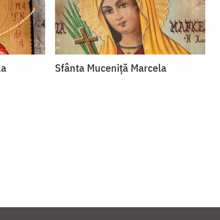
la
Sfânta Muceniță Marcela