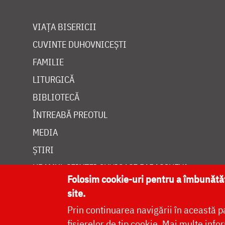
VIAȚA BISERICII
CUVINTE DUHOVNICEȘTI
FAMILIE
LITURGICĂ
BIBLIOTECĂ
ÎNTREABĂ PREOTUL
MEDIA
ȘTIRI
HRAMUL SFINTEI CUVIOASE PARASCHEVA
Folosim cookie-uri pentru a îmbunăt
site.
Prin continuarea navigării în această p
fișierelor de tip cookie.
Mai multe infor