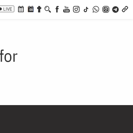
LIVE
08
for