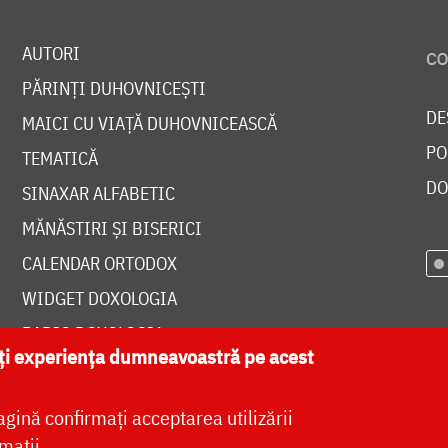
AUTORI
PĂRINȚI DUHOVNICEȘTI
DE
MAICI CU VIAȚĂ DUHOVNICEASCĂ
PO
TEMATICĂ
DO
SINAXAR ALFABETIC
MĂNĂSTIRI ȘI BISERICI
CALENDAR ORTODOX
WIDGET DOXOLOGIA
RADIO DOXOLOGIA
ăți experiența dumneavoastră pe acest
agină confirmați acceptarea utilizării
mații