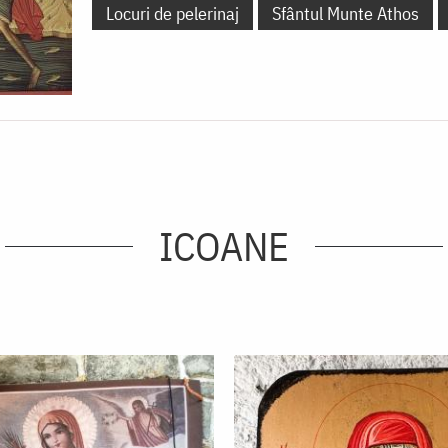
Locuri de pelerinaj
Sfântul Munte Athos
ICOANE