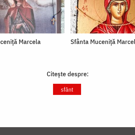
ceniță Marcela
Sfânta Muceniță Marce
Citește despre:
sfânt