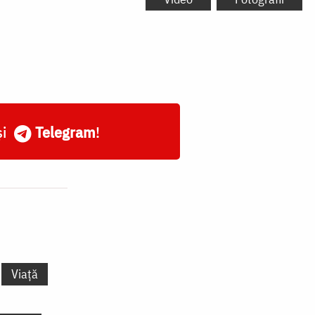
și
Telegram
!
Viață