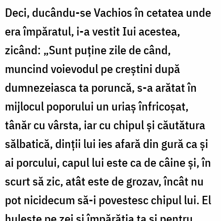
Deci, ducându-se Vachios în cetatea unde
era împăratul, i-a vestit Iui acestea,
zicând: „Sunt puține zile de când,
muncind voievodul pe creștini după
dumnezeiasca ta poruncă, s-a arătat în
mijlocul poporului un uriaș înfricoșat,
tânăr cu vârsta, iar cu chipul și căutătura
sălbatică, dinții lui ies afară din gură ca și
ai porcului, capul lui este ca de câine și, în
scurt să zic, atât este de grozav, încât nu
pot nicidecum să-i povestesc chipul lui. El
hulește pe zei și împărăția ta și pentru