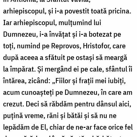
arhiepiscopul, și i-a povestit toată pricina.
Iar arhiepiscopul, mulțumind lui
Dumnezeu, i-a învățat și i-a botezat pe
toți, numind pe Reprovos, Hristofor, care
după aceea a sfătuit pe ostași să meargă
la împărat. Și mergând ei pe cale, sfântul îi
întărea, zicând: „Fiilor și frații mei iubiți,
acum cunoașteți pe Dumnezeu, în care am
crezut. Deci să răbdăm pentru dânsul aici,
puțină vreme, răni și bătăi și să nu ne
lepădăm de El, chiar de ne-ar face orice fel