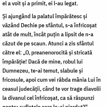
el a voit și a primit, ei l-au legat.
Și ajungând la palatul împărătesc și
văzând Dechie pe sfântul, s-a înfricoșat
atât de mult, încât puțin a lipsit de n-a
căzut de pe scaun. Atunci a zis sfântul
către el: „O, preanenorocită și stricată
împărăție! Dacă de mine, robul lui
Dumnezeu, te-ai temut, slabule și
fricosule, apoi cum vei răbda mânia Lui în
ceasul judecății, când te vor trage diavolii
la divanul cel înfricoșat, ca să răspunzi
pentru sufletele care le-ai pierdut?"