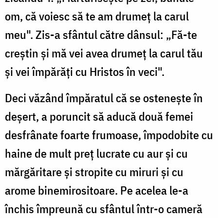
om, că voiesc să te am drumeț la carul
meu". Zis-a sfântul către dânsul: „Fă-te
creștin și mă vei avea drumeț la carul tău
și vei împărăți cu Hristos în veci".
Deci văzând împăratul că se ostenește în
deșert, a poruncit să aducă două femei
desfrânate foarte frumoase, împodobite cu
haine de mult preț lucrate cu aur și cu
mărgăritare și stropite cu miruri și cu
arome binemirositoare. Pe acelea le-a
închis împreună cu sfântul într-o cameră