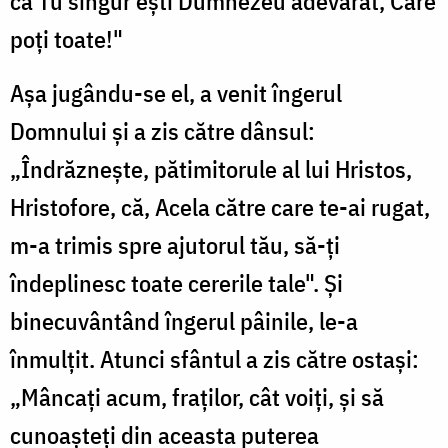
că Tu singur ești Dumnezeu adevărat, Care
poți toate!"
Așa jugându-se el, a venit îngerul
Domnului și a zis către dânsul:
„Îndrăznește, pătimitorule al lui Hristos,
Hristofore, că, Acela către care te-ai rugat,
m-a trimis spre ajutorul tău, să-ți
îndeplinesc toate cererile tale". Și
binecuvântând îngerul pâinile, le-a
înmulțit. Atunci sfântul a zis către ostași:
„Mâncați acum, fraților, cât voiți, și să
cunoașteți din aceasta puterea