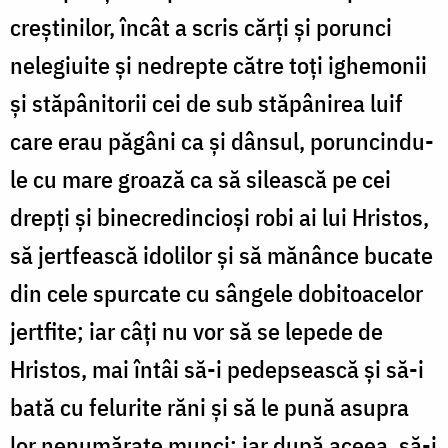
creștinilor, încât a scris cărți și porunci
nelegiuite și nedrepte către toți ighemonii
și stăpânitorii cei de sub stăpânirea luif
care erau păgâni ca și dânsul, poruncindu-
le cu mare groază ca să silească pe cei
drepți și binecredincioși robi ai lui Hristos,
să jertfească idolilor și să mănânce bucate
din cele spurcate cu sângele dobitoacelor
jertfite; iar câți nu vor să se lepede de
Hristos, mai întâi să-i pedepsească și să-i
bată cu felurite răni și să le pună asupra
lor nenumărate munci; iar după aceea, să-i