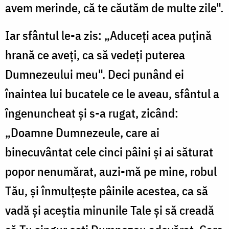
avem merinde, că te căutăm de multe zile".
Iar sfântul le-a zis: „Aduceți acea puțină
hrană ce aveți, ca să vedeți puterea
Dumnezeului meu". Deci punând ei
înaintea lui bucatele ce le aveau, sfântul a
îngenuncheat și s-a rugat, zicând:
„Doamne Dumnezeule, care ai
binecuvântat cele cinci pâini și ai săturat
popor nenumărat, auzi-mă pe mine, robul
Tău, și înmulțește pâinile acestea, ca să
vadă și aceștia minunile Tale și să creadă