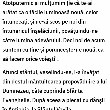
Atotputernic și mulțumim ție că te-ai
arătat ca o făclie luminoasă nouă, celor
întunecați, și ne-ai scos pe noi din
întunericul înșe­lăciunii, povățuindu-ne
către lumina adevărului. Deci noi de acum
suntem cu tine și poruncește-ne nouă, ca
să facem orice voiești".
Atunci sfântul, veselindu-se, i-a învățat
din destul mântuitoarea propovăduire a lui
Dumnezeu, câte cuprinde Sfânta
Evanghelie. După aceea a plecat cu dânșii
în Antiohia, la Sfântul Vavila,