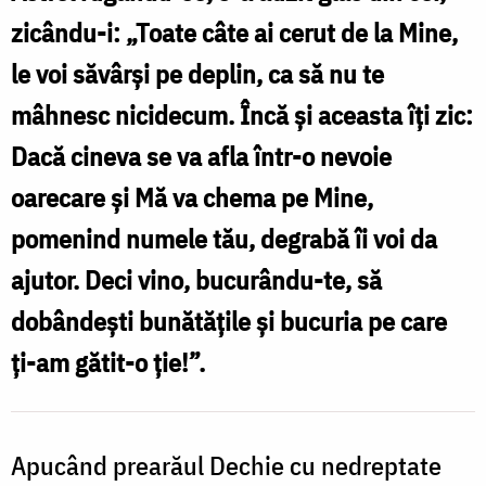
Hristofor
zicându-i: „Toate câte ai cerut de la Mine,
le voi săvârși pe deplin, ca să nu te
mâhnesc nicidecum. Încă și aceasta îți zic:
Dacă cineva se va afla într-o nevoie
oarecare și Mă va chema pe Mine,
pomenind numele tău, degrabă îi voi da
ajutor. Deci vino, bucurându-te, să
dobândești bunătățile și bucuria pe care
ți-am gătit-o ție!”.
Apucând prearăul Dechie cu nedreptate