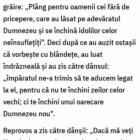
grăire: „Plâng pentru oamenii cei fără de
pricepere, care au lăsat pe adevăratul
Dumnezeu și se închină idolilor celor
neînsuflețiți". Deci după ce au auzit ostașii
că vorbește cu blândețe, au luat
îndrăzneală și au zis către dânsul:
„împăratul ne-a trimis să te aducem legat
la el, pentru că nu te închini zeilor celor
vechi; ci te închini unui oarecare
Dumnezeu nou".
Reprovos a zis către dânșii: „Dacă mă veți