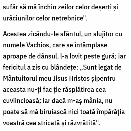
sufăr să mă închin zeilor celor deșerți și
urâciunilor celor netrebnice".
Acestea zicându-le sfântul, un slujitor cu
numele Vachios, care se întâmplase
aproape de dânsul, l-a lovit peste gură; iar
fericitul a zis cu blândețe: „Sunt legat de
Mântuitorul meu Iisus Hristos șipentru
aceasta nu-ți fac ție răsplătirea cea
cuviincioasă; iar dacă m-aș mânia, nu
poate să mă biruiască nici toată împărăția
voastră cea stricată și răzvrătită".