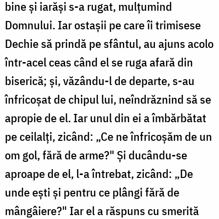
bine și iarăși s-a rugat, mulțumind
Domnului. Iar ostașii pe care îi trimisese
Dechie să prindă pe sfântul, au ajuns acolo
într-acel ceas când el se ruga afară din
biserică; și, văzându-l de departe, s-au
înfricoșat de chipul lui, neîndrăznind să se
apropie de el. Iar unul din ei a îmbărbătat
pe ceilalți, zicând: „Ce ne înfricoșăm de un
om gol, fără de arme?" Și ducându-se
aproape de el, l-a întrebat, zicând: „De
unde ești și pentru ce plângi fără de
mângâiere?" Iar el a răspuns cu smerită