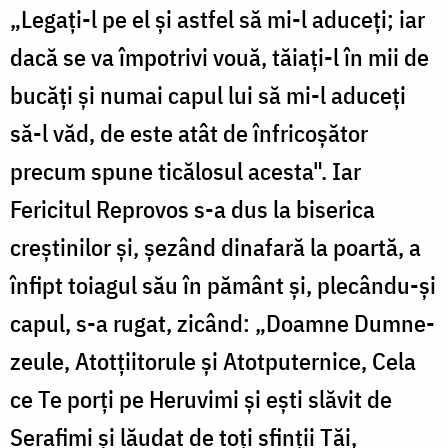
„Legați-l pe el și astfel să mi-l aduceți; iar
dacă se va împotrivi vouă, tăiați-l în mii de
bucăți și numai capul lui să mi-l aduceți
să-l văd, de este atât de înfricoșător
precum spune ticălosul acesta". Iar
Fericitul Reprovos s-a dus la biserica
creștinilor și, șezând dinafară la poartă, a
înfipt toiagul său în pământ și, plecându-și
capul, s-a rugat, zicând: „Doamne Dumne­
zeule, Atotțiitorule și Atotputernice, Cela
ce Te porți pe Heruvimi și ești slăvit de
Serafimi și lăudat de toți sfinții Tăi,