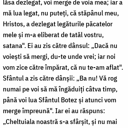
lăsa dezlegat, voi merge de voia mea; iar a
mă lua legat, nu puteți, că stăpânul meu,
Hristos, a dezlegat legăturile păcatelor
mele și m-a eliberat de tatăl vostru,
satana". Ei au zis către dânsul: „Dacă nu
voiești să mergi, du-te unde vrei; iar noi
vom zice către împărat, că nu te-am aflat".
Sfântul a zis către dânșii: „Ba nu! Vă rog
numai pe voi să mă îngăduiți câtva timp,
până voi lua Sfântul Botez și atunci vom
merge împreună". Iar ei au răspuns:
„Cheltuiala noastră s-a sfârșit, și nu mai