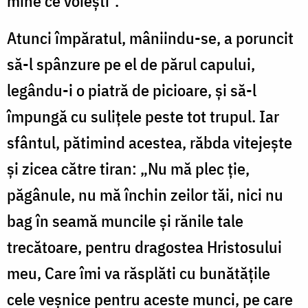
mine ce voiești".
Atunci împăratul, mâniindu-se, a poruncit
să-l spânzure pe el de părul capului,
legându-i o piatră de picioare, și să-l
împungă cu sulițele peste tot trupul. Iar
sfântul, pătimind acestea, răbda vitejește
și zicea către tiran: „Nu mă plec ție,
păgânule, nu mă închin zeilor tăi, nici nu
bag în seamă muncile și rănile tale
trecătoare, pentru dragostea Hristosului
meu, Care îmi va răsplăti cu bunătățile
cele veșnice pentru aceste munci, pe care