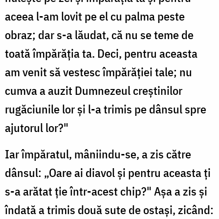
aceea l-am lovit pe el cu palma peste
obraz; dar s-a lăudat, că nu se teme de
toată împărăția ta. Deci, pentru aceasta
am venit să vestesc împărăției tale; nu
cumva a auzit Dumnezeul creștinilor
rugăciunile lor și l-a trimis pe dânsul spre
ajutorul lor?"
Iar împăratul, mâniindu-se, a zis către
dânsul: „Oare ai diavol și pentru aceasta ți
s-a arătat ție într-acest chip?" Așa a zis și
îndată a trimis două sute de ostași, zicând: