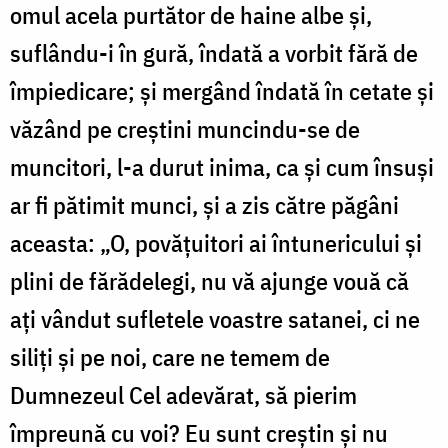
omul acela purtător de haine albe și,
suflându-i în gură, îndată a vorbit fără de
împiedicare; și mergând îndată în cetate și
văzând pe creștini muncindu-se de
muncitori, l-a durut inima, ca și cum însuși
ar fi pătimit munci, și a zis către păgâni
aceasta: „O, povățuitori ai întunericului și
plini de fărădelegi, nu vă ajunge vouă că
ați vândut sufletele voastre satanei, ci ne
siliți și pe noi, care ne temem de
Dumnezeul Cel adevărat, să pierim
împreună cu voi? Eu sunt creștin și nu