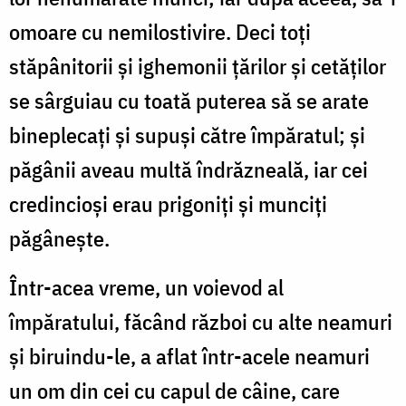
omoare cu nemilostivire. Deci toți
stăpânitorii și ighemonii țărilor și cetăților
se sârguiau cu toată puterea să se arate
bineplecați și supuși către împăratul; și
păgânii aveau multă îndrăzneală, iar cei
credincioși erau prigoniți și munciți
păgânește.
Într-acea vreme, un voievod al
împăratului, făcând război cu alte neamuri
și biruindu-le, a aflat într-acele neamuri
un om din cei cu capul de câine, care