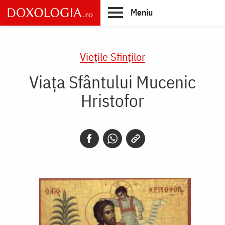
Skip
Meniu
to
main
Main
content
navigation
Vieţile Sfinţilor
Viața Sfântului Mucenic
Hristofor