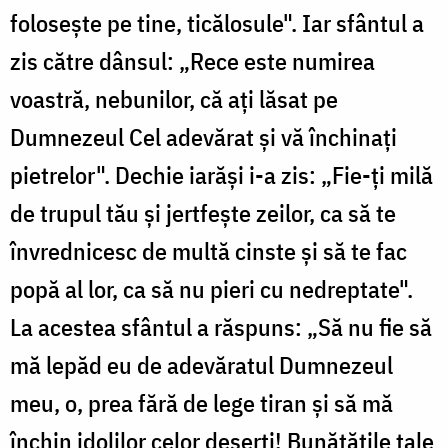
folosește pe tine, ticălosule". Iar sfântul a
zis către dânsul: „Rece este numirea
voastră, nebunilor, că ați lăsat pe
Dumnezeul Cel adevărat și vă închinați
pietrelor". Dechie iarăși i-a zis: „Fie-ți milă
de trupul tău și jertfește zeilor, ca să te
învrednicesc de multă cinste și să te fac
popă al lor, ca să nu pieri cu nedreptate".
La acestea sfântul a răspuns: „Să nu fie să
mă lepăd eu de adevăratul Dumnezeul
meu, o, prea fără de lege tiran și să mă
închin idolilor celor deșerți! Bunătățile tale