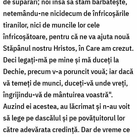
de supărări; noi însă să stăm bărbătește,
netemându-ne nicidecum de înfricoșările
tiranilor, nici de muncile lor cele
înfricoșătoare, pentru că ne va ajuta nouă
Stăpânul nostru Hristos, în Care am crezut.
Deci legați-mă pe mine și mă duceți la
Dechie, precum v-a poruncit vouă; iar dacă
vă temeți de munci, duceți-vă unde vreți,
îngrijindu-vă de mântuirea voastră".
Auzind ei acestea, au lăcrimat și n-au voit
să lege pe dascălul și pe povățuitorul lor
către adevărata credință. Dar de vreme ce