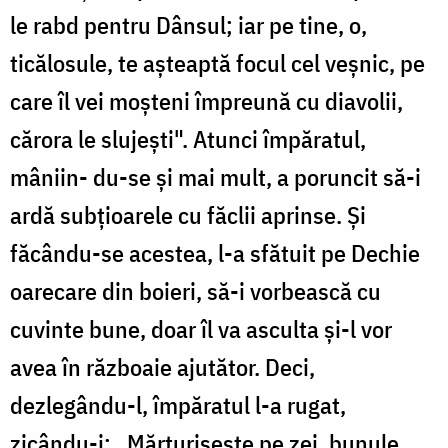
le rabd pentru Dânsul; iar pe tine, o,
ticălosule, te așteaptă focul cel veșnic, pe
care îl vei moșteni împreună cu diavolii,
cărora le slujești". Atunci împăratul,
mâniin- du-se și mai mult, a poruncit să-i
ardă subțioarele cu făclii aprinse. Și
făcându-se acestea, l-a sfătuit pe Dechie
oarecare din boieri, să-i vorbească cu
cuvinte bune, doar îl va asculta și-l vor
avea în războaie ajutător. Deci,
dezlegându-l, împăratul l-a rugat,
zicându-i: „Mărtu­risește pe zei, bunule