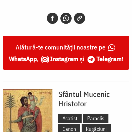
Alătură-te comunității noastre pe
WhatsApp
,
Instagram
și
Telegram
!
Sfântul Mucenic
Hristofor
Acatist
Paraclis
Canon
Rugăciuni