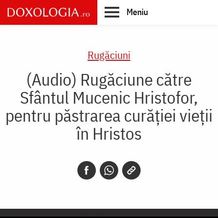
Skip
Meniu
to
main
Main
content
navigation
Rugăciuni
(Audio) Rugăciune către
Sfântul Mucenic Hristofor,
pentru păstrarea curăției vieții
în Hristos