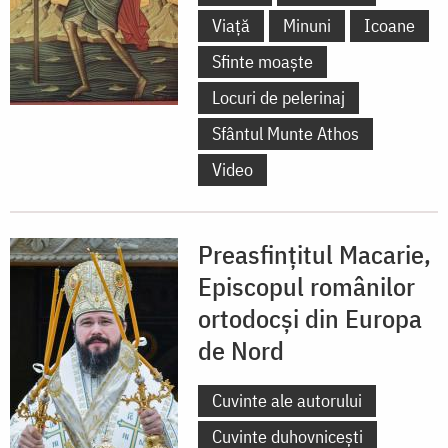
Viață
Minuni
Icoane
Sfinte moaște
Locuri de pelerinaj
Sfântul Munte Athos
Video
Preasfințitul Macarie,
Episcopul românilor
ortodocși din Europa
de Nord
Cuvinte ale autorului
Cuvinte duhovnicești