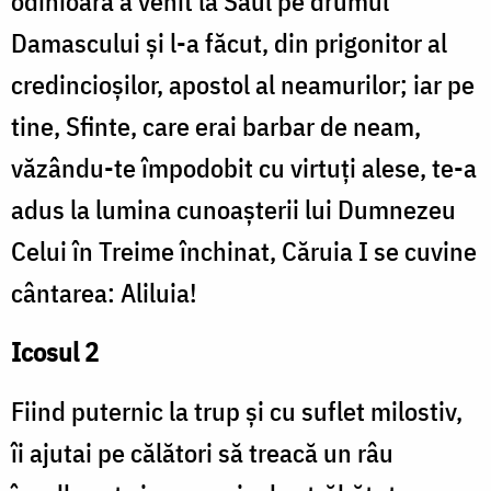
odinioară a venit la Saul pe drumul
Damascului și l-a făcut, din prigonitor al
credincioșilor, apostol al neamurilor; iar pe
tine, Sfinte, care erai barbar de neam,
văzându-te împodobit cu virtuți alese, te-a
adus la lumina cunoașterii lui Dumnezeu
Celui în Treime închinat, Căruia I se cuvine
cântarea: Aliluia!
Icosul 2
Fiind puternic la trup și cu suflet milostiv,
îi ajutai pe călători să treacă un râu