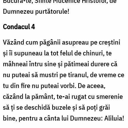
Bucură-te, Sfinte Mucenice Hristofor, de
Dumnezeu purtătorule!
Condacul 4
Văzând cum păgânii asupreau pe creștini
și îi supuneau la tot felul de chinuri, te
mâhneai întru sine și pătimeai durere că
nu puteai să mustri pe tiranul, de vreme ce
tu din fire nu puteai vorbi. De aceea,
căzând la pământ, te-ai rugat cu smerenie
să ți se deschidă buzele și să poți grăi
bine, pentru a cânta lui Dumnezeu: Aliluia!