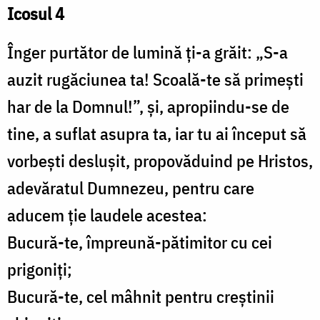
Icosul 4
Înger purtător de lumină ți-a grăit: „S-a
auzit rugăciunea ta! Scoală-te să primești
har de la Domnul!”, și, apropiindu-se de
tine, a suflat asupra ta, iar tu ai început să
vorbești deslușit, propovăduind pe Hristos,
adevăratul Dumnezeu, pentru care
aducem ție laudele acestea:
Bucură-te, împreună-pătimitor cu cei
prigoniți;
Bucură-te, cel mâhnit pentru creștinii