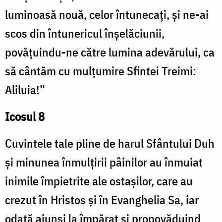
luminoasă nouă, celor întunecați, și ne-ai
scos din întunericul înșelăciunii,
povățuindu-ne către lumina adevărului, ca
să cântăm cu mulțumire Sfintei Treimi:
Aliluia!”
Icosul 8
Cuvintele tale pline de harul Sfântului Duh
și minunea înmulțirii pâinilor au înmuiat
inimile împietrite ale ostașilor, care au
crezut în Hristos și în Evanghelia Sa, iar
odată ajunși la împărat și propovăduind