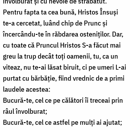
învolburat și cu nevoie de străbătut.
Pentru fapta ta cea bună, Hristos Însuși
te-a cercetat, luând chip de Prunc și
încercându-te în răbdarea osteniților. Dar,
cu toate că Pruncul Hristos S-a făcut mai
greu la trup decât toți oamenii, tu, ca un
viteaz, nu te-ai lăsat biruit, ci pe umeri L-ai
purtat cu bărbăție, fiind vrednic de a primi
laudele acestea:
Bucură-te, cel ce pe călători îi treceai prin
râul învolburat;
Bucură-te, cel ce astfel pe mulți ai ajutat;