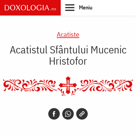
Skip
Meniu
to
main
Main
content
navigation
Acatiste
Acatistul Sfântului Mucenic
Hristofor