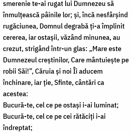
smerenie te-ai rugat lui Dumnezeu să
înmulțească pâinile lor; și, încă nesfârșind
rugăciunea, Domnul degrabă ți-a împlinit
cererea, iar ostașii, văzând minunea, au
crezut, strigând într-un glas: „Mare este
Dumnezeul creștinilor, Care mântuiește pe
robii Săi!”, Căruia și noi Îi aducem
închinare, iar ție, Sfinte, cântări ca
acestea:
Bucură-te, cel ce pe ostași i-ai luminat;
Bucură-te, cel ce pe cei rătăciți i-ai
îndreptat;