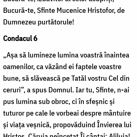
Bucură-te, Sfinte Mucenice Hristofor, de
Dumnezeu purtătorule!
Condacul 6
„Așa să lumineze lumina voastră înaintea
oamenilor, ca văzând ei faptele voastre
bune, să slăvească pe Tatăl vostru Cel din
ceruri”, a spus Domnul. Iar tu, Sfinte, n-ai
pus lumina sub obroc, ci în sfeșnic și
tuturor pe cale le vorbeai despre mântuire
și viața veșnică, propovăduind Învierea lui
Hristos, Căruia neîncetat Îi cântai: Aliluia!