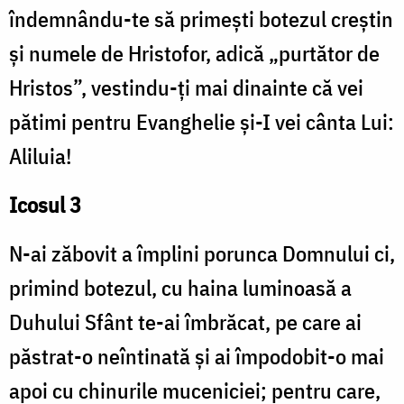
îndemnându-te să primești botezul creștin
și numele de Hristofor, adică „purtător de
Hristos”, vestindu-ți mai dinainte că vei
pătimi pentru Evanghelie și-I vei cânta Lui:
Aliluia!
Icosul 3
N-ai zăbovit a împlini porunca Domnului ci,
primind botezul, cu haina luminoasă a
Duhului Sfânt te-ai îmbrăcat, pe care ai
păstrat-o neîntinată și ai împodobit-o mai
apoi cu chinurile muceniciei; pentru care,