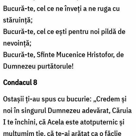
Bucură-te, cel ce ne înveți a ne ruga cu
stăruință;
Bucură-te, cel ce ești pentru noi pildă de
nevoință;
Bucură-te, Sfinte Mucenice Hristofor, de
Dumnezeu purtătorule!
Condacul 8
Ostașii ți-au spus cu bucurie: „Credem și
noi în singurul Dumnezeu adevărat, Căruia
I te închini, că Acela este atotputernic și
mulțumim ție, că te-ai arătat ca o făclie