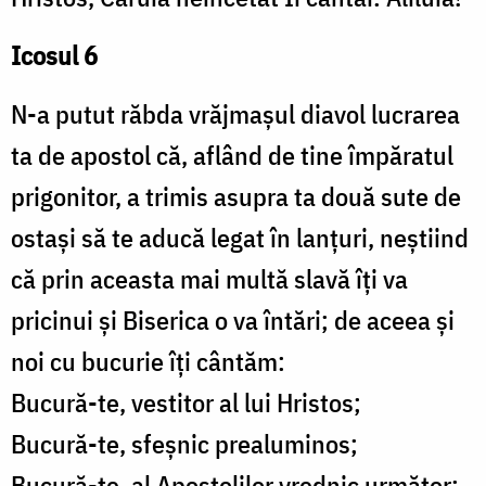
Icosul 6
N-a putut răbda vrăjmașul diavol lucrarea
ta de apostol că, aflând de tine împăratul
prigonitor, a trimis asupra ta două sute de
ostași să te aducă legat în lanțuri, neștiind
că prin aceasta mai multă slavă îți va
pricinui și Biserica o va întări; de aceea și
noi cu bucurie îți cântăm:
Bucură-te, vestitor al lui Hristos;
Bucură-te, sfeșnic prealuminos;
Bucură-te, al Apostolilor vrednic următor;