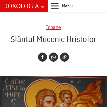
Skip
Meniu
to
main
Main
content
navigation
Icoane
Sfântul Mucenic Hristofor