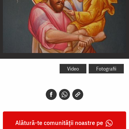
Sfântul
Mucenic
Video
Fotografii
Hristofor
Alătură-te comunității noastre pe