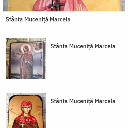
Sfânta Muceniță Marcela
Sfânta Muceniță Marcela
Sfânta Muceniță Marcela