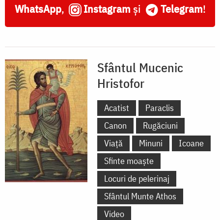
WhatsApp
,
Instagram
și
Telegram
!
Sfântul Mucenic
Hristofor
Acatist
Paraclis
Canon
Rugăciuni
Viață
Minuni
Icoane
Sfinte moaște
Locuri de pelerinaj
Sfântul Munte Athos
Video