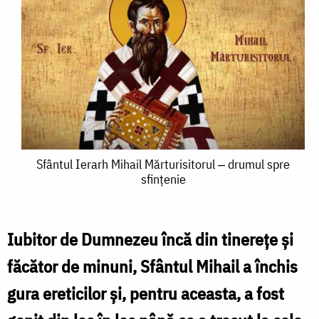
Sfântul
Sfântul Ierarh Mihail Mărturisitorul ‒ drumul spre
sfințenie
Ierarh
Mihail
Mărturisitorul
Iubitor de Dumnezeu încă din tinerețe și
‒
făcător de minuni, Sfântul Mihail a închis
drumul
gura ereticilor și, pentru aceasta, a fost
spre