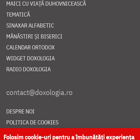
MAICI CU VIAȚĂ DUHOVNICEASCĂ
TEMATICĂ
SINAXAR ALFABETIC
MĂNĂSTIRI ȘI BISERICI
CALENDAR ORTODOX
WIDGET DOXOLOGIA
RADIO DOXOLOGIA
DESPRE NOI
POLITICA DE COOKIES
DONEAZĂ ONLINE PENTRU CATEDRALA NAȚIONALĂ
Folosim cookie-uri pentru a îmbunătăți experiența