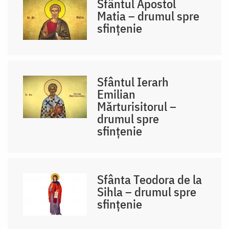
Sfântul Apostol
Matia – drumul spre
sfințenie
Sfântul Ierarh
Emilian
Mărturisitorul –
drumul spre
sfințenie
Sfânta Teodora de la
Sihla – drumul spre
sfințenie