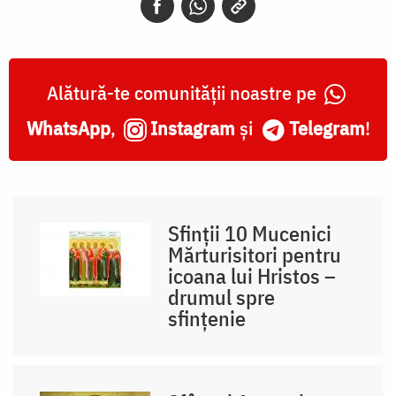
Alătură-te comunității noastre pe
WhatsApp
,
Instagram
și
Telegram
!
Sfinții 10 Mucenici
Mărturisitori pentru
icoana lui Hristos –
drumul spre
sfințenie