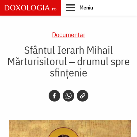
Skip
Meniu
to
main
Main
content
navigation
Documentar
Sfântul Ierarh Mihail
Mărturisitorul ‒ drumul spre
sfințenie