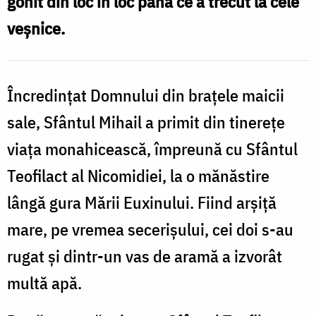
gonit din loc în loc până ce a trecut la cele
sfințenie
veșnice.
Încredințat Domnului din brațele maicii
sale, Sfântul Mihail a primit din tinerețe
viața monahicească, împreună cu Sfântul
Teofilact al Nicomidiei, la o mănăstire
lângă gura Mării Euxinului. Fiind arșiță
mare, pe vremea secerișului, cei doi s-au
rugat și dintr-un vas de aramă a izvorât
multă apă.