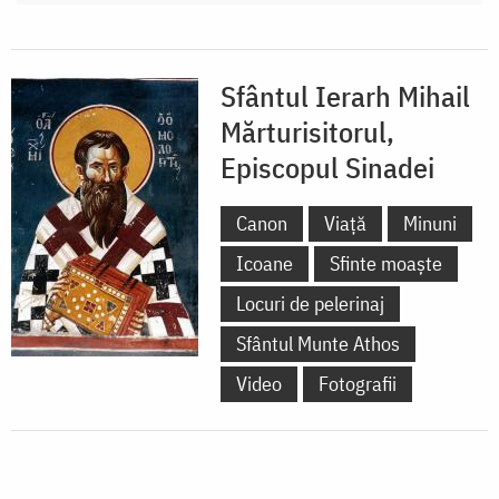
Sfântul Ierarh Mihail
Mărturisitorul,
Episcopul Sinadei
Canon
Viață
Minuni
Icoane
Sfinte moaște
Locuri de pelerinaj
Sfântul Munte Athos
Video
Fotografii