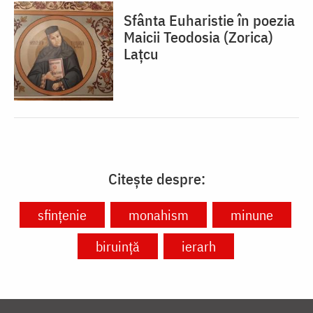
Sfânta Euharistie în poezia
Maicii Teodosia (Zorica)
Lațcu
Citește despre:
sfințenie
monahism
minune
biruință
ierarh