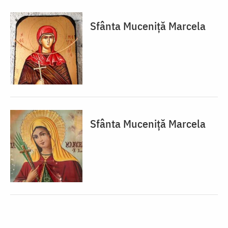
Sfânta Muceniță Marcela
Sfânta Muceniță Marcela