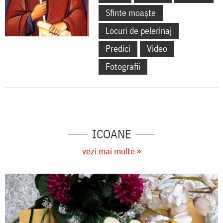
Sfinte moaște
Locuri de pelerinaj
Predici
Video
Fotografii
ICOANE
vezi mai multe »