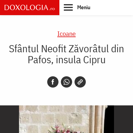
Skip
Meniu
to
main
Main
content
navigation
Icoane
Sfântul Neofit Zăvorâtul din
Pafos, insula Cipru