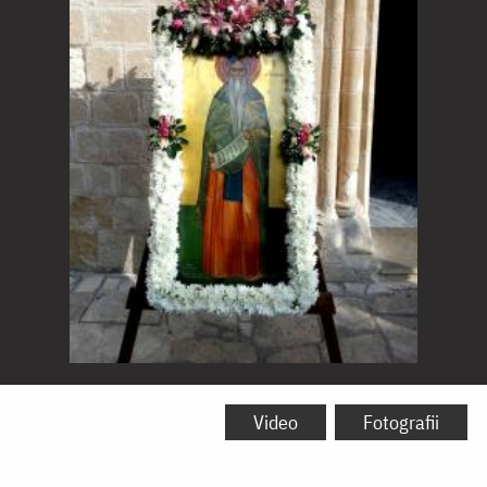
Sfântul
Neofit
Video
Fotografii
Zăvorâtul