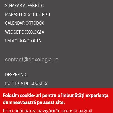
SINAXAR ALFABETIC
MĂNĂSTIRI ȘI BISERICI
CALENDAR ORTODOX
WIDGET DOXOLOGIA
RADIO DOXOLOGIA
DESPRE NOI
POLITICA DE COOKIES
DONEAZĂ ONLINE PENTRU CATEDRALA NAȚIONALĂ
Folosim cookie-uri pentru a îmbunătăți experiența
dumneavoastră pe acest site.
Prin continuarea navigării în această pagină
LIVE