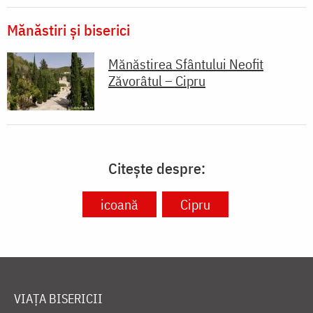
Mănăstiri și biserici
Mănăstirea Sfântului Neofit
Zăvorâtul – Cipru
Citește despre:
icoană
Cipru
VIAȚA BISERICII