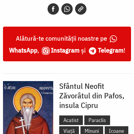
din
Pafos,
insula
Cipru
Alătură-te comunității noastre pe
WhatsApp
,
Instagram
și
Telegram
!
Sfântul Neofit
Zăvorâtul din Pafos,
insula Cipru
Acatist
Paraclis
Viață
Minuni
Icoane