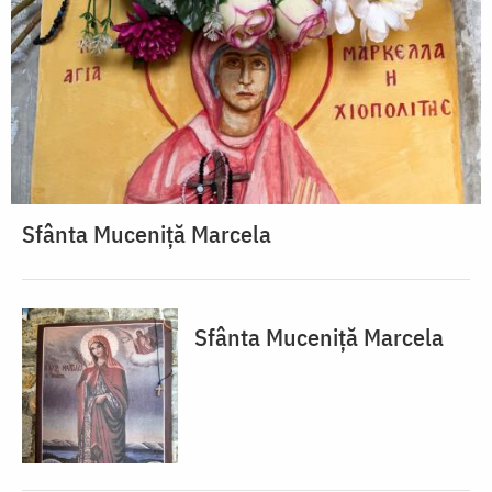
Sfânta Muceniță Marcela
Sfânta Muceniță Marcela