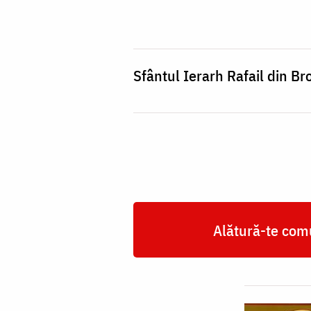
Rafail
din
Brooklyn
Sfântul Ierarh Rafail din Br
Alătură-te comu