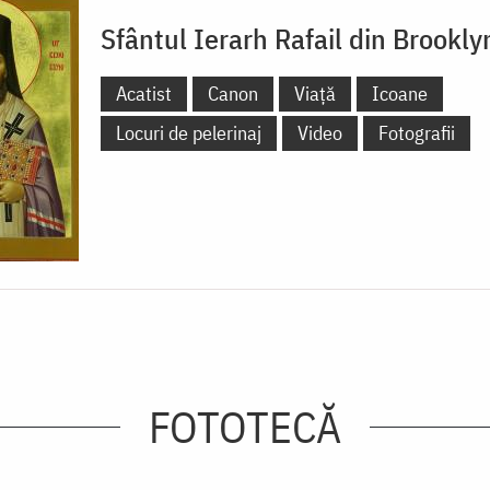
Sfântul Ierarh Rafail din Brookly
Acatist
Canon
Viață
Icoane
Locuri de pelerinaj
Video
Fotografii
FOTOTECĂ