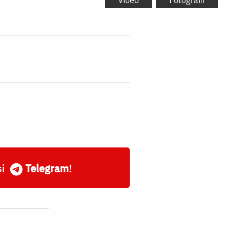
și
Telegram
!