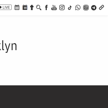
LIVE
08
klyn