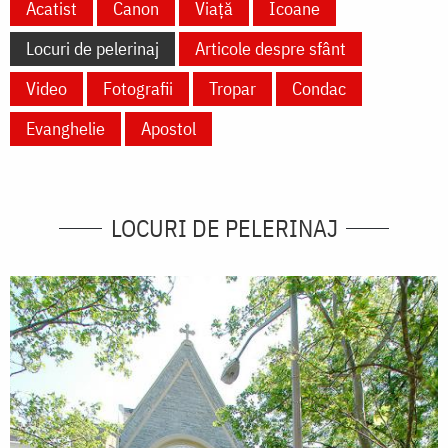
Acatist
Canon
Viață
Icoane
Locuri de pelerinaj
Articole despre sfânt
Video
Fotografii
Tropar
Condac
Evanghelie
Apostol
LOCURI DE PELERINAJ