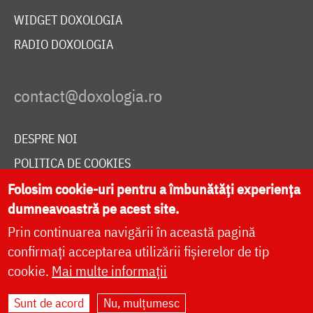
WIDGET DOXOLOGIA
RADIO DOXOLOGIA
DESPRE NOI
POLITICA DE COOKIES
DONEAZĂ ONLINE PENTRU CATEDRALA NAȚIONALĂ
Folosim cookie-uri pentru a îmbunătăți experiența
dumneavoastră pe acest site.
Prin continuarea navigării în această pagină
LIVE
confirmați acceptarea utilizării fișierelor de tip
cookie.
Mai multe informații
Sunt de acord
Nu, mulțumesc
Site dezvoltat de
DOXOLOGIA MEDIA
,