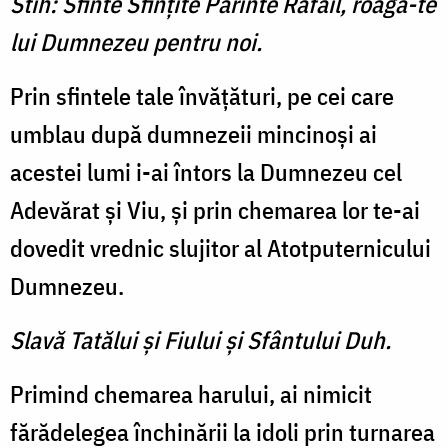
Stih: Sfinte Sfințite Părinte Rafail, roagă-te
lui Dumnezeu pentru noi.
Prin sfintele tale învățături, pe cei care
umblau după dumnezeii mincinoși ai
acestei lumi i-ai întors la Dumnezeu cel
Adevărat și Viu, și prin chemarea lor te-ai
dovedit vrednic slujitor al Atotputernicului
Dumnezeu.
Slavă Tatălui şi Fiului şi Sfântului Duh.
Primind chemarea harului, ai nimicit
fărădelegea închinării la idoli prin turnarea