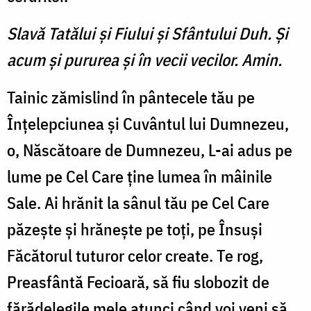
Slavă Tatălui şi Fiului şi Sfântului Duh. Şi
acum şi pururea şi în vecii vecilor. Amin.
Tainic zămislind în pântecele tău pe
Înțelepciunea și Cuvântul lui Dumnezeu,
o, Născătoare de Dumnezeu, L-ai adus pe
lume pe Cel Care ține lumea în mâinile
Sale. Ai hrănit la sânul tău pe Cel Care
păzește și hrănește pe toți, pe Însuși
Făcătorul tuturor celor create. Te rog,
Preasfântă Fecioară, să fiu slobozit de
fărădelegile mele atunci când voi veni să