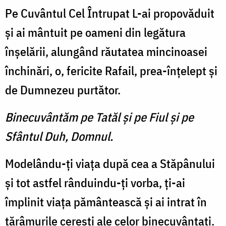
Pe Cuvântul Cel Întrupat L-ai propovăduit
și ai mântuit pe oameni din legătura
înșelării, alungând răutatea mincinoasei
închinări, o, fericite Rafail, prea-înțelept și
de Dumnezeu purtător.
Binecuvântăm pe Tatăl şi pe Fiul şi pe
Sfântul Duh, Domnul.
Modelându-ți viața după cea a Stăpânului
și tot astfel rânduindu-ți vorba, ți-ai
împlinit viața pământească și ai intrat în
tărâmurile cerești ale celor binecuvântați.