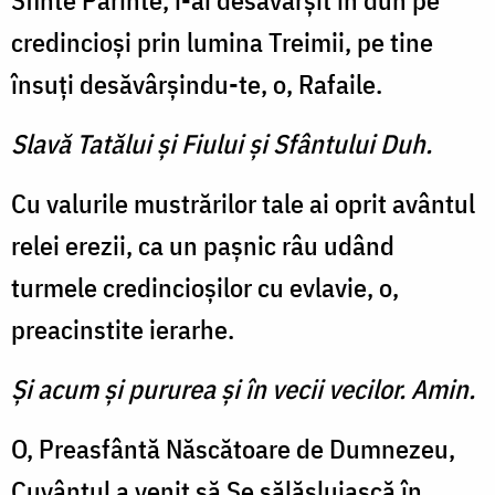
Sfinte Părinte, i-ai desăvârșit în duh pe
credincioși prin lumina Treimii, pe tine
însuți desăvârșindu-te, o, Rafaile.
Slavă Tatălui şi Fiului şi Sfântului Duh.
Cu valurile mustrărilor tale ai oprit avântul
relei erezii, ca un pașnic râu udând
turmele credincioșilor cu evlavie, o,
preacinstite ierarhe.
Şi acum şi pururea şi în vecii vecilor. Amin.
O, Preasfântă Născătoare de Dumnezeu,
Cuvântul a venit să Se sălășluiască în