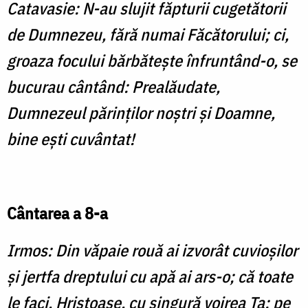
Catavasie: N-au slujit făpturii cugetătorii
de Dumnezeu, fără numai Făcătorului; ci,
groaza focului bărbătește înfruntând-o, se
bucurau cântând: Prealăudate,
Dumnezeul părinților noștri și Doamne,
bine ești cuvântat!
Cântarea a 8-a
Irmos: Din văpaie rouă ai izvorât cuvioșilor
și jertfa dreptului cu apă ai ars-o; că toate
le faci, Hristoase, cu singură voirea Ta; pe