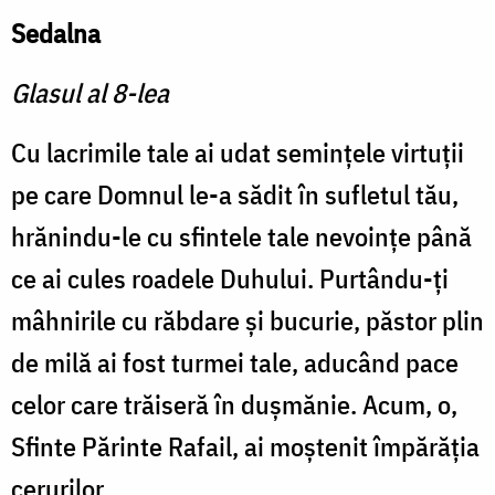
Sedalna
Glasul al 8-lea
Cu lacrimile tale ai udat semințele virtuții
pe care Domnul le-a sădit în sufletul tău,
hrănindu-le cu sfintele tale nevoințe până
ce ai cules roadele Duhului. Purtându-ți
mâhnirile cu răbdare și bucurie, păstor plin
de milă ai fost turmei tale, aducând pace
celor care trăiseră în dușmănie. Acum, o,
Sfinte Părinte Rafail, ai moștenit împărăția
cerurilor.