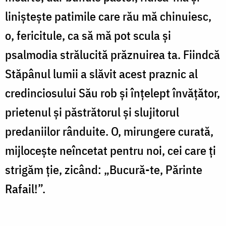
liniștește patimile care rău mă chinuiesc,
o, fericitule, ca să mă pot scula și
psalmodia strălucită prăznuirea ta. Fiindcă
Stăpânul lumii a slăvit acest praznic al
credinciosului Său rob și înțelept învățător,
prietenul și păstrătorul și slujitorul
predaniilor rânduite. O, mirungere curată,
mijlocește neîncetat pentru noi, cei care ți
strigăm ție, zicând: „Bucură-te, Părinte
Rafail!”.