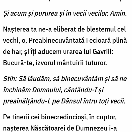
Şi acum şi pururea şi în vecii vecilor. Amin.
Nașterea ta ne-a eliberat de blestemul cel
vechi, o, Preabinecuvântată Fecioară plină
de har, și îți aducem urarea lui Gavriil:
Bucură-te, izvorul mântuirii tuturor.
Stih: Să lăudăm, să binecuvântăm și să ne
închinăm Domnului, cântându-I și
preaînălțându-L pe Dânsul întru toți vecii.
Pe tinerii cei binecredincioși, în cuptor,
nașterea Născătoarei de Dumnezeu i-a