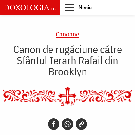
Skip
Meniu
to
main
Main
content
navigation
Canoane
Canon de rugăciune către
Sfântul Ierarh Rafail din
Brooklyn