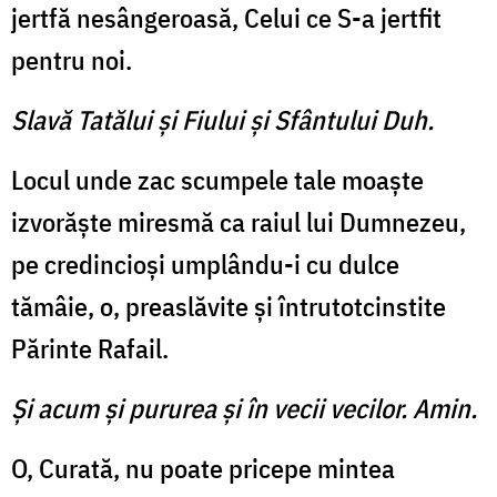
jertfă nesângeroasă, Celui ce S-a jertfit
pentru noi.
Slavă Tatălui şi Fiului şi Sfântului Duh.
Locul unde zac scumpele tale moaște
izvorăște miresmă ca raiul lui Dumnezeu,
pe credincioși umplându-i cu dulce
tămâie, o, preaslăvite și întrutotcinstite
Părinte Rafail.
Şi acum şi pururea şi în vecii vecilor. Amin.
O, Curată, nu poate pricepe mintea