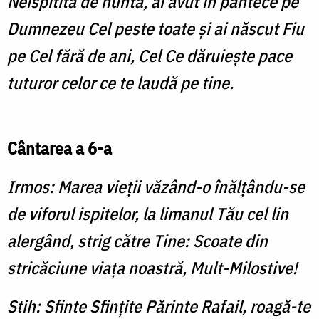
Neispitită de nuntă, ai avut în pântece pe
Dumnezeu Cel peste toate și ai născut Fiu
pe Cel fără de ani, Cel Ce dăruiește pace
tuturor celor ce te laudă pe tine.
Cântarea a 6-a
Irmos: Marea vieții văzând-o înălțându-se
de viforul ispitelor, la limanul Tău cel lin
alergând, strig către Tine: Scoate din
stricăciune viața noastră, Mult-Milostive!
Stih: Sfinte Sfințite Părinte Rafail, roagă-te