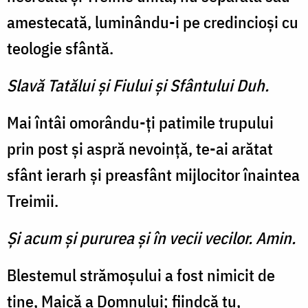
amestecată, luminându-i pe credincioși cu
teologie sfântă.
Slavă Tatălui şi Fiului şi Sfântului Duh.
Mai întâi omorându-ți patimile trupului
prin post și aspră nevoință, te-ai arătat
sfânt ierarh și preasfânt mijlocitor înaintea
Treimii.
Şi acum şi pururea şi în vecii vecilor. Amin.
Blestemul strămoșului a fost nimicit de
tine, Maică a Domnului; fiindcă tu,