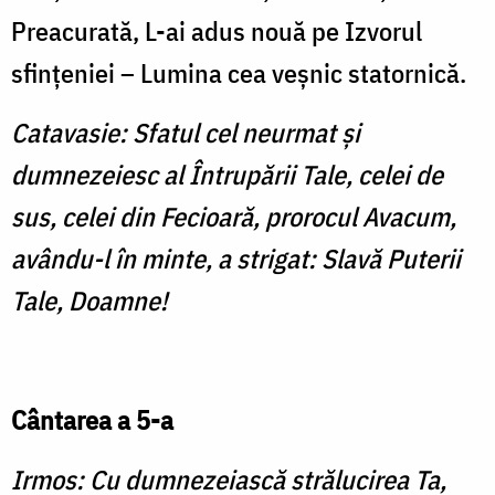
Preacurată, L-ai adus nouă pe Izvorul
sfințeniei – Lumina cea veșnic statornică.
Catavasie: Sfatul cel neurmat și
dumnezeiesc al Întrupării Tale, celei de
sus, celei din Fecioară, prorocul Avacum,
avându-l în minte, a strigat: Slavă Puterii
Tale, Doamne!
Cântarea a 5-a
Irmos: Cu dumnezeiască strălucirea Ta,