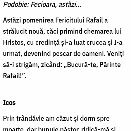
Podobie: Fecioara, astăzi…
Astăzi pomenirea Fericitului Rafail a
strălucit nouă, căci primind chemarea lui
Hristos, cu credință și-a luat crucea și I-a
urmat, devenind pescar de oameni. Veniți
să-i strigăm, zicând: „Bucură-te, Părinte
Rafail!”.
Icos
Prin trândăvie am căzut și dorm spre
moarte, dar bunule păstor, ridică-mă și