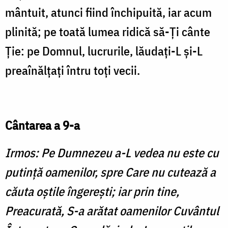
mântuit, atunci fiind închipuită, iar acum
plinită; pe toată lumea ridică să-Ți cânte
Ție: pe Domnul, lucrurile, lăudați-L și-L
preaînălțați întru toți vecii.
Cântarea a 9-a
Irmos: Pe Dumnezeu a-L vedea nu este cu
putință oamenilor, spre Care nu cutează a
căuta oștile îngerești; iar prin tine,
Preacurată, S-a arătat oamenilor Cuvântul