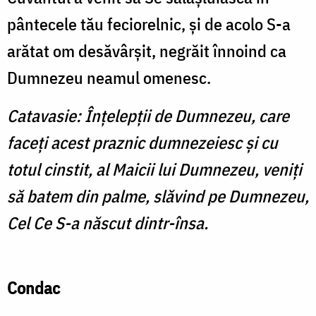
pântecele tău feciorelnic, și de acolo S-a
arătat om desăvârșit, negrăit înnoind ca
Dumnezeu neamul omenesc.
Catavasie: Înțelepții de Dumnezeu, care
faceți acest praznic dumnezeiesc și cu
totul cinstit, al Maicii lui Dumnezeu, veniți
să batem din palme, slăvind pe Dumnezeu,
Cel Ce S-a născut dintr-însa.
Condac