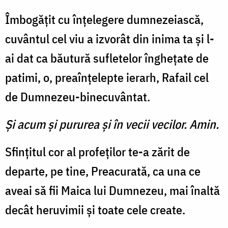
Îmbogățit cu înțelegere dumnezeiască,
cuvântul cel viu a izvorât din inima ta și l-
ai dat ca băutură sufletelor înghețate de
patimi, o, preaînțelepte ierarh, Rafail cel
de Dumnezeu-binecuvântat.
Şi acum şi pururea şi în vecii vecilor. Amin.
Sfințitul cor al profeților te-a zărit de
departe, pe tine, Preacurată, ca una ce
aveai să fii Maica lui Dumnezeu, mai înaltă
decât heruvimii și toate cele create.