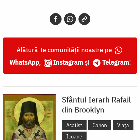
Alătură-te comunității noastre pe
WhatsApp
,
Instagram
și
Telegram
!
Sfântul Ierarh Rafail
din Brooklyn
Acatist
Canon
Viață
Icoane