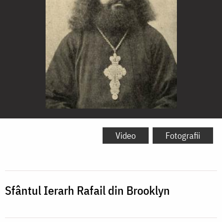
Sfântul
Ierarh
Video
Fotografii
Rafail
din
Brooklyn
Sfântul Ierarh Rafail din Brooklyn