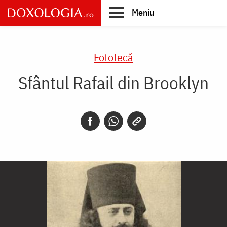
Skip
Meniu
to
main
Main
content
navigation
Fototecă
Sfântul Rafail din Brooklyn