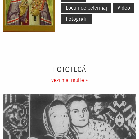
Locuri de pelerinaj
Video
Fotografii
FOTOTECĂ
vezi mai multe »