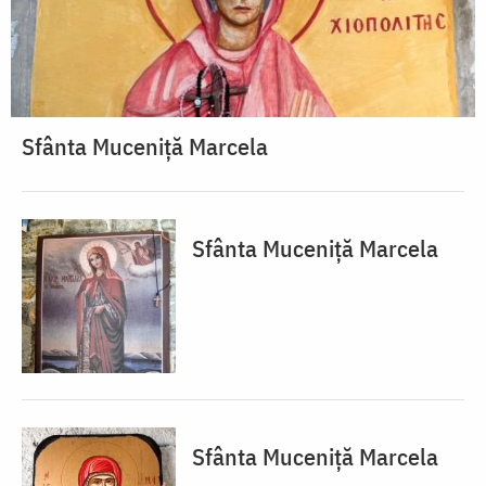
Sfânta Muceniță Marcela
Sfânta Muceniță Marcela
Sfânta Muceniță Marcela