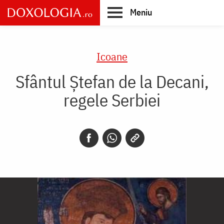
Skip
Meniu
to
main
Main
content
navigation
Icoane
Sfântul Ștefan de la Decani,
regele Serbiei