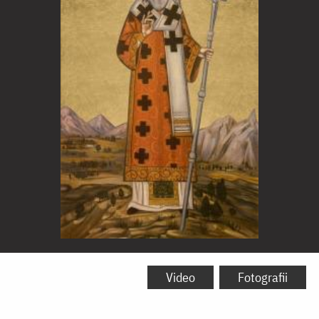
Sfântului
David,
Video
Fotografii
ocrotitorul