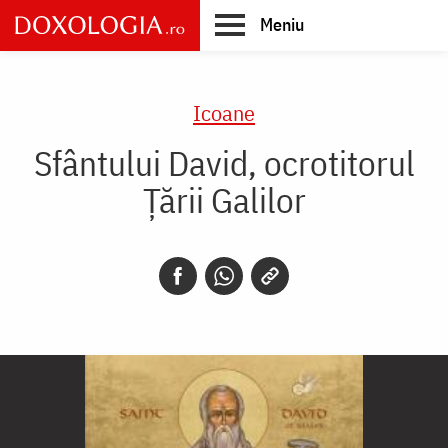
Skip
Meniu
to
main
Main
content
navigation
Icoane
Sfântului David, ocrotitorul
Țării Galilor