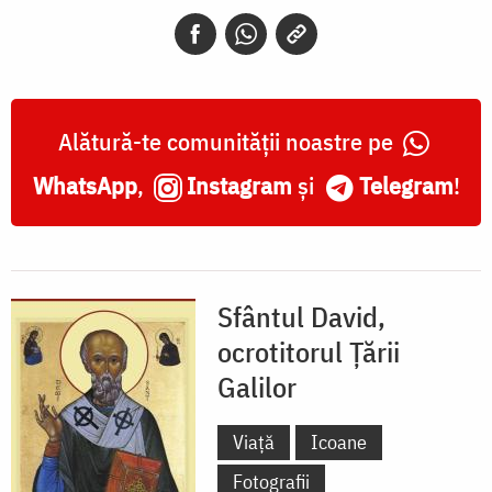
Țării
Galilor
Alătură-te comunității noastre pe
WhatsApp
,
Instagram
și
Telegram
!
Sfântul David,
ocrotitorul Țării
Galilor
Viață
Icoane
Fotografii