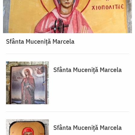
Sfânta Muceniță Marcela
Sfânta Muceniță Marcela
Sfânta Muceniță Marcela