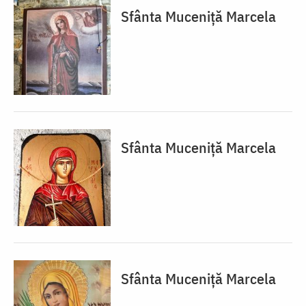
Sfânta Muceniță Marcela
Sfânta Muceniță Marcela
Sfânta Muceniță Marcela