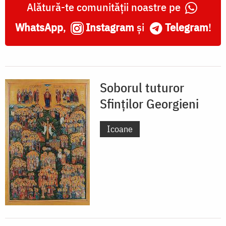
Alătură-te comunității noastre pe
WhatsApp
,
Instagram
și
Telegram
!
Soborul tuturor
Sfinților Georgieni
Icoane