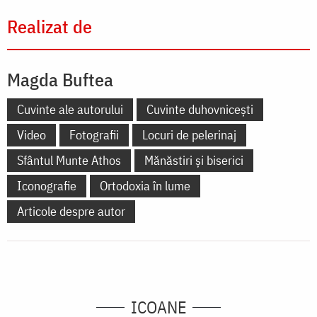
Realizat de
Magda Buftea
Cuvinte ale autorului
Cuvinte duhovnicești
Video
Fotografii
Locuri de pelerinaj
Sfântul Munte Athos
Mănăstiri și biserici
Iconografie
Ortodoxia în lume
Articole despre autor
ICOANE