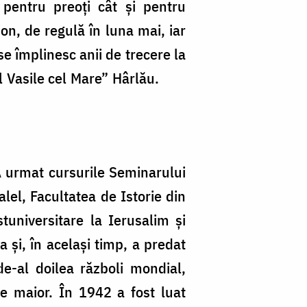
pentru preoți cât și pentru
on, de regulă în luna mai, iar
e împlinesc anii de trecere la
ntul Vasile cel Mare” Hârlău.
A urmat cursurile Seminarului
alel, Facultatea de Istorie din
tuniversitare la Ierusalim şi
a şi, în acelaşi timp, a predat
de-al doilea războli mondial,
de maior. În 1942 a fost luat