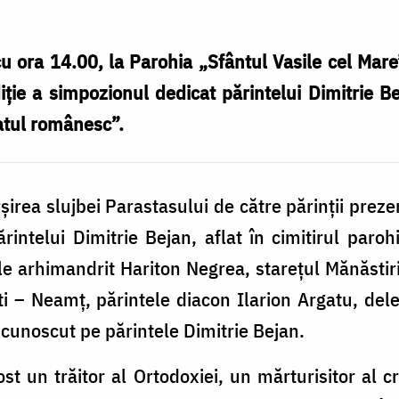
 ora 14.00, la Parohia „Sfântul Vasile cel Mare”
ție a simpozionul dedicat părintelui Dimitrie Be
satul românesc”.
rșirea slujbei Parastasului de către părinții prez
rintelui Dimitrie Bejan, aflat în cimitirul parohi
ele arhimandrit Hariton Negrea, starețul Mănăstiri
i – Neamț, părintele diacon Ilarion Argatu, dele
u cunoscut pe părintele Dimitrie Bejan.
st un trăitor al Ortodoxiei, un mărturisitor al cr