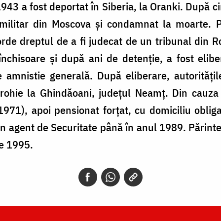
 1943 a fost deportat în Siberia, la Oranki. După ci
 militar din Moscova şi condamnat la moarte. Pă
corde dreptul de a fi judecat de un tribunal din R
nchisoare și după ani de detenție, a fost elib
amnistie generală. După eliberare, autorităţil
arohie la Ghindăoani, județul Neamț. Din cauza i
971), apoi pensionat forțat, cu domiciliu oblig
 agent de Securitate până în anul 1989. Părinte
e 1995.