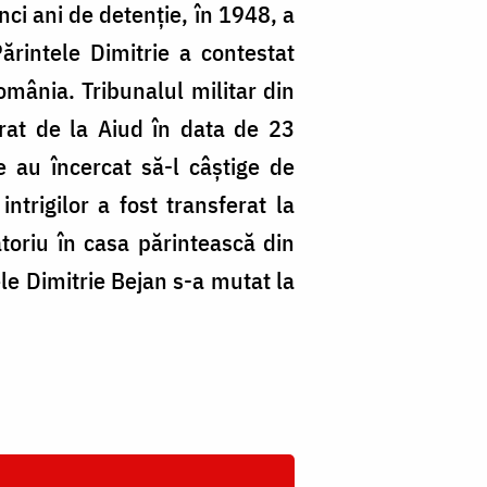
nci ani de detenţie, în 1948, a
rintele Dimitrie a contestat
omânia. Tribunalul militar din
erat de la Aiud în data de 23
e au încercat să-l câştige de
ntrigilor a fost transferat la
atoriu în casa părintească din
le Dimitrie Bejan s-a mutat la