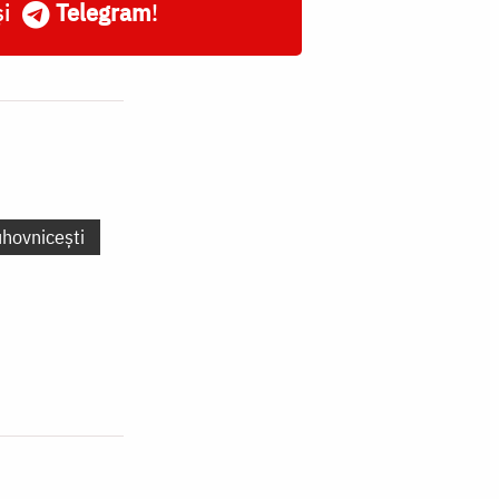
și
Telegram
!
uhovnicești