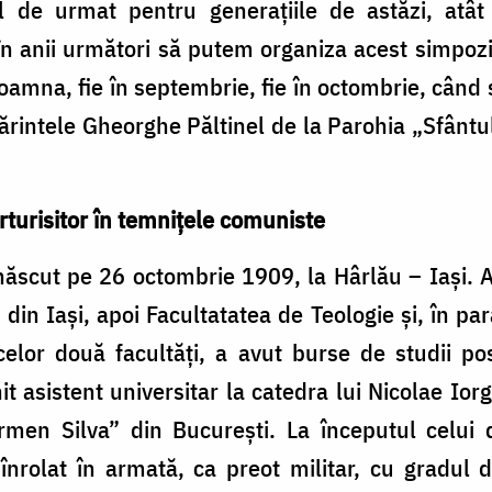
 de urmat pentru generațiile de astăzi, atât 
în anii următori să putem organiza acest simpozi
oamna, fie în septembrie, fie în octombrie, când s
părintele Gheorghe Păltinel de la Parohia „Sfâ
rturisitor în temnițele comuniste
 născut pe 26 octombrie 1909, la Hârlău – Iaşi. 
in Iaşi, apoi Facultatatea de Teologie şi, în par
elor două facultăţi, a avut burse de studii pos
t asistent universitar la catedra lui Nicolae Iorg
armen Silva” din Bucureşti. La începutul celui 
 înrolat în armată, ca preot militar, cu gradul 