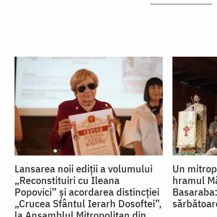
Lansarea noii ediții a volumului
Un mitropo
„Reconstituiri cu Ileana
hramul Mă
Popovici” și acordarea distincției
Basaraba:
„Crucea Sfântul Ierarh Dosoftei”,
sărbătoar
la Ansamblul Mitropolitan din