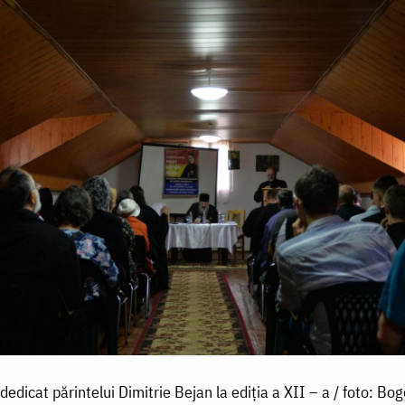
edicat părintelui Dimitrie Bejan la ediția a XII – a / foto: Bo