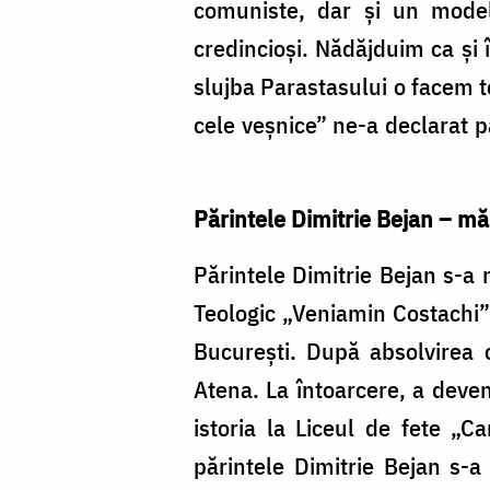
Bulgariu
comuniste, dar și un model
credincioși. Nădăjduim ca și 
slujba Parastasului o facem t
cele veșnice” ne-a declarat 
Părintele Dimitrie Bejan – mă
Părintele Dimitrie Bejan s-a
Teologic „Veniamin Costachi” d
Bucureşti. După absolvirea c
Atena. La întoarcere, a deveni
istoria la Liceul de fete „C
părintele Dimitrie Bejan s-a