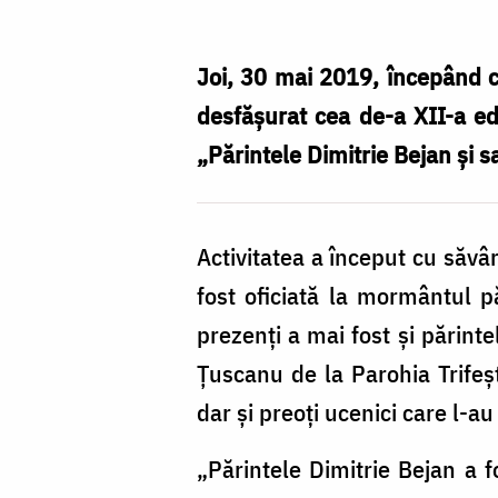
părintelui
Dimitrie
Joi, 30 mai 2019, începând cu
Bejan
desfășurat cea de-a XII-a edi
la
„Părintele Dimitrie Bejan și 
ediția
a
Activitatea a început cu săvâ
XII
fost oficiată la mormântul pă
–
prezenți a mai fost și părint
a
Țuscanu de la Parohia Trifeșt
/
dar și preoți ucenici care l-a
foto:
Bogdan
„Părintele Dimitrie Bejan a fo