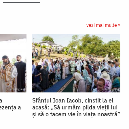
vezi mai multe »
a
Sfântul Ioan Iacob, cinstit la el
ezența a
acasă: „Să urmăm pilda vieții lui
și să o facem vie în viața noastră”