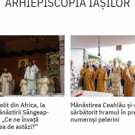
ARHIEPISCOPIA IAŞILOR
lit din Africa, la
Mănăstirea Ceahlău și-
năstirii Sângeap-
sărbătorit hramul în pr
 „Ce ne învață
numeroși pelerini
ea de astăzi?”