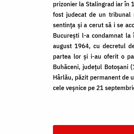
prizonier la Stalingrad iar în
fost judecat de un tribunal
sentinţa şi a cerut să i se a
Bucureşti l-a condamnat la î
august 1964, cu decretul de 
partea lor şi i-au oferit o p
Buhăceni, judeţul Botoșani (1
Hârlău, păzit permanent de un
cele veşnice pe 21 septembri