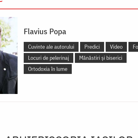
Flavius Popa
Cuvinte ale autorului
Predici
Video
Fo
Locuri de pelerinaj
Mănăstiri și biserici
Ortodoxia în lume