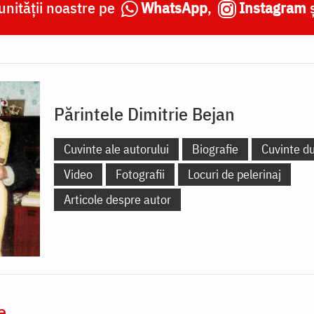
nității noastre pe
WhatsApp
,
Instagram
Părintele Dimitrie Bejan
Cuvinte ale autorului
Biografie
Cuvinte d
Video
Fotografii
Locuri de pelerinaj
Articole despre autor
e