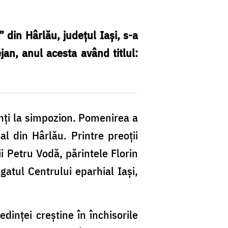
 din Hârlău, județul Iaşi, s-a
jan, anul acesta având titlul:
fo
B
enți la simpozion. Pomenirea a
Bu
al din Hârlău. Printre preoții
i Petru Vodă, părintele Florin
gatul Centrului eparhial Iași,
edinței creștine în închisorile