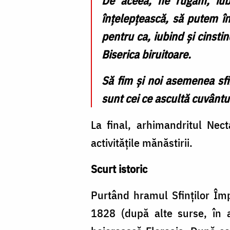
De aceea, ne rugăm, iubi
înțelepțească, să putem în
pentru ca, iubind și cinsti
Biserica biruitoare.
Să fim și noi asemenea sfin
sunt cei ce ascultă cuvântu
La final, arhimandritul Nec
activitățile mănăstirii.
Scurt istoric
Purtând hramul Sfinților Împă
1828 (după alte surse, în a