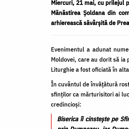
hramul
Miercuri, 21 mai, cu prilejul 
Mănăstirii
Mănăstirea Șoldana din comuna
Șoldana
arhierească săvârșită de Preas
Evenimentul a adunat numeroș
Moldovei, care au dorit să ia
Liturghie a fost oficiată în alt
În cuvântul de învățătură rost
sfinților ca mărturisitori ai 
credincioși:
Biserica îi cinstește pe Sf
prin Dumnezeu, iar Dumneze