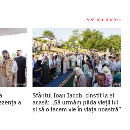
vezi mai multe »
a
Sfântul Ioan Iacob, cinstit la el
ezența a
acasă: „Să urmăm pilda vieții lui
și să o facem vie în viața noastră”