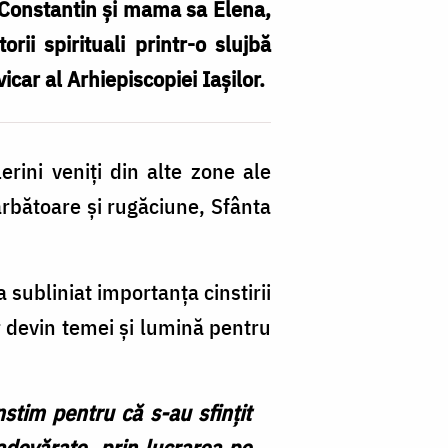
ii Constantin și mama sa Elena,
rii spirituali printr-o slujbă
car al Arhiepiscopiei Iașilor.
rini veniți din alte zone ale
ărbătoare și rugăciune, Sfânta
 subliniat importanța cinstirii
or devin temei și lumină pentru
nstim pentru că s-au sfințit
adevărate, prin lucrarea pe