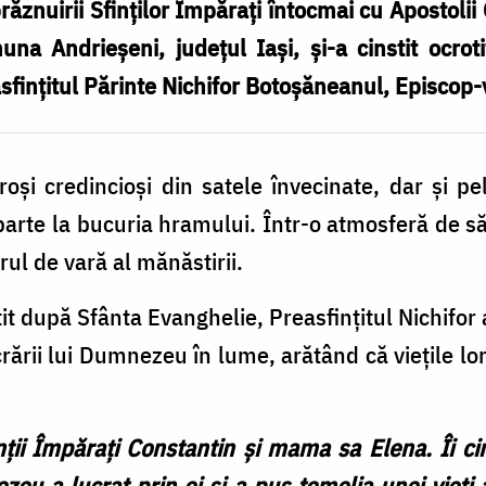
prăznuirii Sfinților Împărați întocmai cu Apostol
 Andrieșeni, județul Iași, și-a cinstit ocrotito
fințitul Părinte Nichifor Botoșăneanul, Episcop-vi
i credincioși din satele învecinate, dar și pele
 parte la bucuria hramului. Într-o atmosferă de s
arul de vară al mănăstirii.
it după Sfânta Evanghelie, Preasfințitul Nichifor a
lucrării lui Dumnezeu în lume, arătând că viețile l
inții Împărați Constantin și mama sa Elena. Îi ci
u a lucrat prin ei și a pus temelia unei vieți 