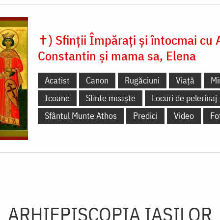
✝) Sfinții Împărați și întocmai cu 
Constantin și mama sa, Elena
Acatist
Canon
Rugăciuni
Viață
Mi
Icoane
Sfinte moaște
Locuri de pelerinaj
Sfântul Munte Athos
Predici
Video
Fo
ARHIEPISCOPIA IAŞILOR