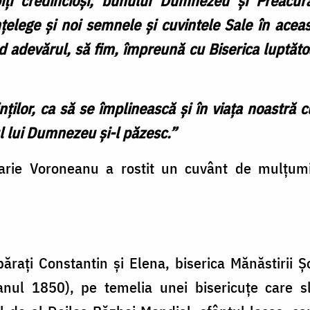
ți credincioși, bunului Dumnezeu și Preacura
țelege și noi semnele și cuvintele Sale în acea
nd adevărul, să fim, împreună cu Biserica luptăto
ților, ca să se împlinească și în viața noastră c
l lui Dumnezeu și-l păzesc.”
tarie Voroneanu a rostit un cuvânt de mulțumir
rați Constantin și Elena, biserica Mănăstirii Ș
nul 1850), pe temelia unei bisericuțe care s