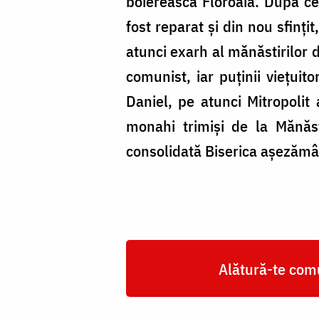
boierească Floroaia. După cel
fost reparat și din nou sfinț
atunci exarh al mănăstirilor d
comunist, iar puținii viețuito
Daniel, pe atunci Mitropolit
monahi trimiși de la Mănăst
consolidată Biserica așezăm
Alătură-te comu