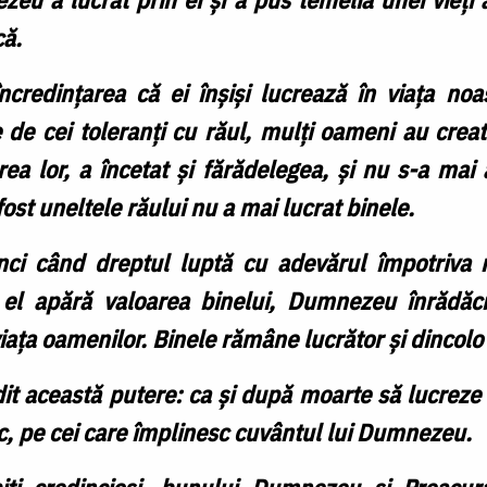
că.
ncredințarea că ei înșiși lucrează în viața noa
 de cei toleranți cu răul, mulți oameni au crea
rea lor, a încetat și fărădelegea, și nu s-a mai 
fost uneltele răului nu a mai lucrat binele.
i când dreptul luptă cu adevărul împotriva mi
d el apără valoarea binelui, Dumnezeu înrădăci
 viața oamenilor. Binele rămâne lucrător și dincol
dit această putere: ca și după moarte să lucreze 
tesc, pe cei care împlinesc cuvântul lui Dumnezeu.