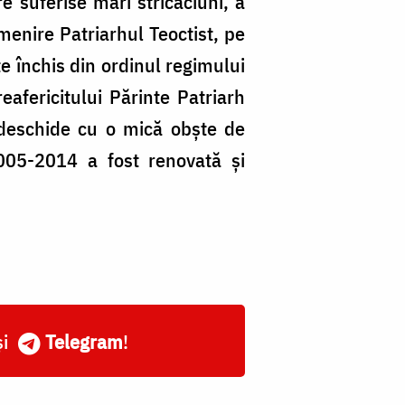
e suferise mari stricăciuni, a
menire Patriarhul Teoctist, pe
te închis din ordinul regimului
reafericitului Părinte Patriarh
redeschide cu o mică obște de
2005-2014 a fost renovată și
și
Telegram
!