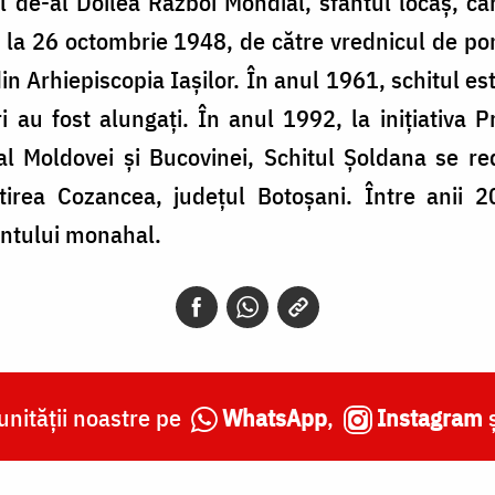
 de-al Doilea Război Mondial, sfântul locaș, car
it, la 26 octombrie 1948, de către vrednicul de po
in Arhiepiscopia Iașilor. În anul 1961, schitul es
ri au fost alungați. În anul 1992, la inițiativa P
 al Moldovei și Bucovinei, Schitul Șoldana se 
irea Cozancea, județul Botoșani. Între anii 
ântului monahal.
nității noastre pe
WhatsApp
,
Instagram