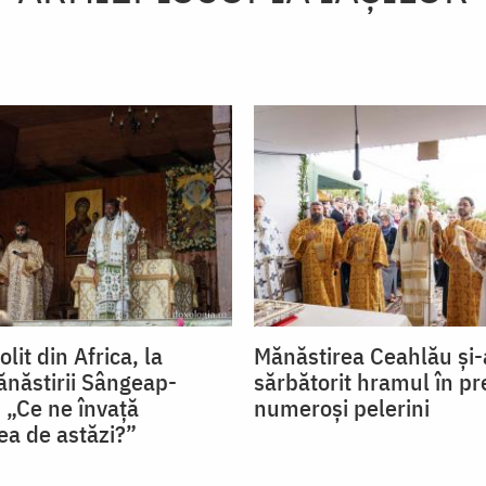
lit din Africa, la
Mănăstirea Ceahlău și-
năstirii Sângeap-
sărbătorit hramul în pr
 „Ce ne învață
numeroși pelerini
ea de astăzi?”