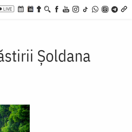
LIVE
06
stirii Șoldana