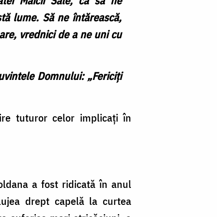
tei Maicii Sale, ca să ne
stă lume. Să ne întărească,
are, vrednici de a ne uni cu
uvintele Domnului: „Fericiți
e tuturor celor implicați în
oldana a fost ridicată în anul
lujea drept capelă la curtea