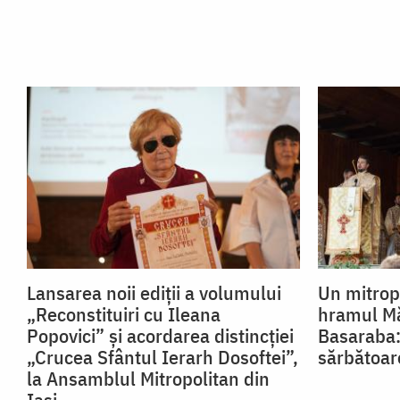
Lansarea noii ediții a volumului
Un mitropo
„Reconstituiri cu Ileana
hramul Mă
Popovici” și acordarea distincției
Basaraba:
„Crucea Sfântul Ierarh Dosoftei”,
sărbătoar
la Ansamblul Mitropolitan din
Iași