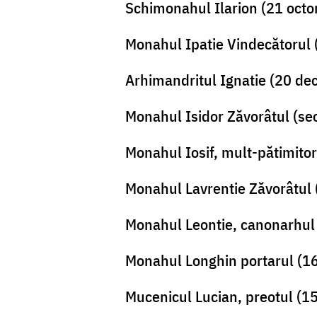
Schimonahul Ilarion (21 octo
Monahul Ipatie Vindecătorul 
Arhimandritul Ignatie (20 de
Monahul Isidor Zăvorâtul (sec
Monahul Iosif, mult-pătimitoru
Monahul Lavrentie Zăvorâtul 
Monahul Leontie, canonarhul (
Monahul Longhin portarul (1
Mucenicul Lucian, preotul (1