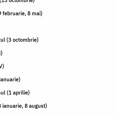
 februarie, 8 mai)
ul (3 octombrie)
8)
V)
ianuarie)
l (1 aprilie)
 ianuarie, 8 august)