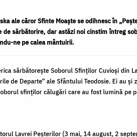
rska ale căror Sfinte Moaște se odihnesc în „Peșt
e de sărbătorire, dar astăzi noi cinstim întreg sob
ndu-ne pe calea mântuirii.
erica sărbătorește Soborul Sfinților Cuvioși din L
le de Departe” ale Sfântului Teodosie. Ei au și z
 soborul sfinților călugări care au fost lumină p
orul Lavrei Peșterilor (3 mai, 14 august, 2 sept