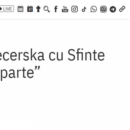
LIVE
07
ecerska cu Sfinte
eparte”