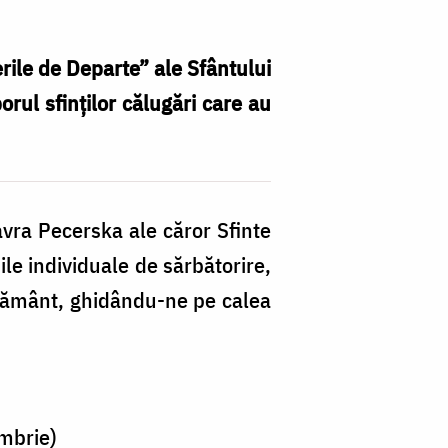
erile de Departe” ale Sfântului
orul sfinților călugări care au
S
Sf
avra Pecerska ale căror Sfinte
Cu
ile individuale de sărbătorire,
di
e pământ, ghidându-ne pe calea
La
P
c
Sf
embrie)