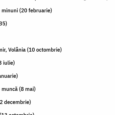
 minuni (20 februarie)
35)
ir, Volânia (10 octombrie)
 iulie)
anuarie)
e muncă (8 mai)
(2 decembrie)
(13 octombrie)