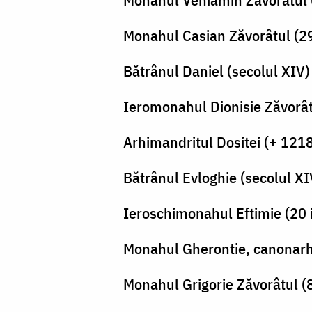
Monahul Casian Zăvorâtul (29
Bătrânul Daniel (secolul XIV)
Ieromonahul Dionisie Zăvorât
Arhimandritul Dositei (+ 121
Bătrânul Evloghie (secolul XI
Ieroschimonahul Eftimie (20 
Monahul Gherontie, canonarhu
Monahul Grigorie Zăvorâtul (8