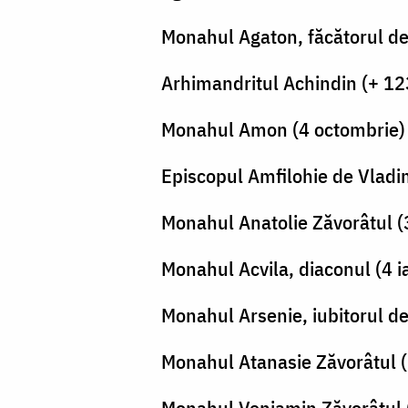
Monahul Agaton, făcătorul de
Arhimandritul Achindin (+ 12
Monahul Amon (4 octombrie)
Episcopul Amfilohie de Vladim
Monahul Anatolie Zăvorâtul (3
Monahul Acvila, diaconul (4 i
Monahul Arsenie, iubitorul d
Monahul Atanasie Zăvorâtul 
Monahul Veniamin Zăvorâtul 