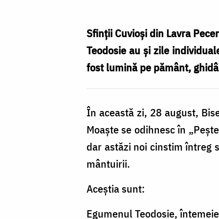
Cuvioși
din
Sfinții Cuvioși din Lavra Pece
Lavra
Teodosie au și zile individual
Pecerska
fost lumină pe pământ, ghidâ
cu
Sfinte
În această zi, 28 august, Bis
Moaște
Moaște se odihnesc în „Peșteri
în
dar astăzi noi cinstim întreg
„Peșterile
mântuirii.
de
Departe”
Aceștia sunt:
Egumenul Teodosie, întemeiet