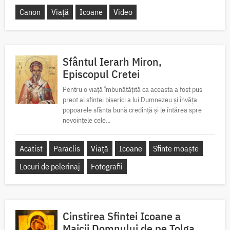
Canon
Viață
Icoane
Video
Sfântul Ierarh Miron,
Episcopul Cretei
Pentru o viață îmbunătățită ca aceasta a fost pus
preot al sfintei biserici a lui Dumnezeu și învăța
popoarele sfânta bună credință și le întărea spre
nevoințele cele...
Acatist
Paraclis
Viață
Icoane
Sfinte moaște
Locuri de pelerinaj
Fotografii
Cinstirea Sfintei Icoane a
Maicii Domnului de pe Tolga