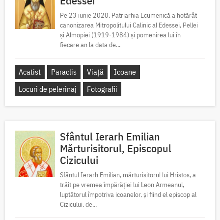
Edessei
Pe 23 iunie 2020, Patriarhia Ecumenică a hotărât
canonizarea Mitropolitului Calinic al Edessei, Pellei
și Almopiei (1919-1984) și pomenirea lui în
fiecare an la data de...
Acatist
Paraclis
Viață
Icoane
Locuri de pelerinaj
Fotografii
Sfântul Ierarh Emilian
Mărturisitorul, Episcopul
Cizicului
Sfântul Ierarh Emilian, mărturisitorul lui Hristos, a
trăit pe vremea împărăției lui Leon Armeanul,
luptătorul împotriva icoanelor, și fiind el episcop al
Cizicului, de...