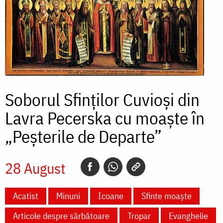
Soborul Sfinților Cuvioși din
Lavra Pecerska cu moaște în
„Peșterile de Departe”
28 August
Acatist
Minuni
Icoane
Sfinte moaște
Articole despre sărbătoare
Tropar
Evanghelie