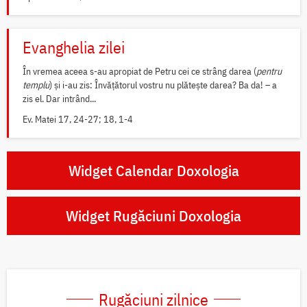
Evanghelia zilei
În vremea aceea s-au apropiat de Petru cei ce strâng darea (
pentru
templu
) și i-au zis: Învățătorul vostru nu plătește darea? Ba da! – a
zis el. Dar intrând...
Ev. Matei 17, 24-27; 18, 1-4
Widget Calendar Doxologia
Widget Rugăciuni Doxologia
Rugăciuni zilnice