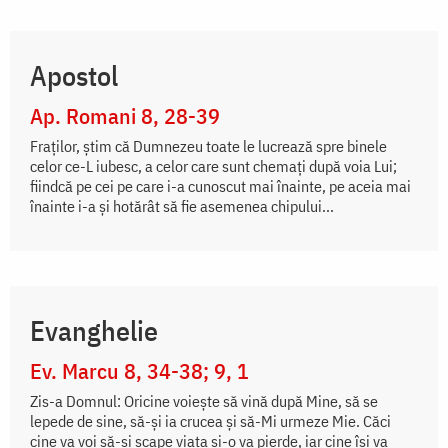
Apostol
Ap. Romani 8, 28-39
Fraţilor, ştim că Dumnezeu toate le lucrează spre binele
celor ce-L iubesc, a celor care sunt chemaţi după voia Lui;
fiindcă pe cei pe care i-a cunoscut mai înainte, pe aceia mai
înainte i-a şi hotărât să fie asemenea chipului...
Evanghelie
Ev. Marcu 8, 34-38; 9, 1
Zis-a Domnul: Oricine voiește să vină după Mine, să se
lepede de sine, să-și ia crucea și să-Mi urmeze Mie. Căci
cine va voi să-și scape viața și-o va pierde, iar cine își va