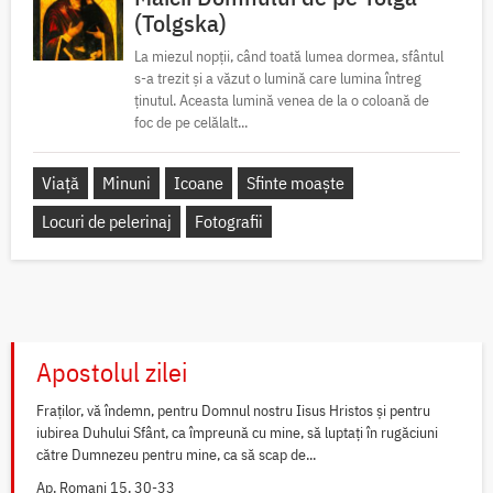
(Tolgska)
La miezul nopții, când toată lumea dormea, sfântul
s-a trezit și a văzut o lumină care lumina întreg
ținutul. Aceasta lumină venea de la o coloană de
foc de pe celălalt...
Viață
Minuni
Icoane
Sfinte moaște
Locuri de pelerinaj
Fotografii
Apostolul zilei
Fraților, vă îndemn, pentru Domnul nostru Iisus Hristos și pentru
iubirea Duhului Sfânt, ca împreună cu mine, să luptați în rugăciuni
către Dumnezeu pentru mine, ca să scap de...
Ap. Romani 15, 30-33