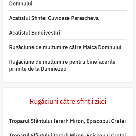
Domnului
Acatistul Sfintei Cuvioase Parascheva
Acatistul Buneivestiri
Rugăciune de mulţumire către Maica Domnului
Rugăciune de mulțumire pentru binefacerile
primite de la Dumnezeu
Rugăciuni către sfinții zilei
Troparul Sfântului Ierarh Miron, Episcopul Cretei
Troparul Sfântului Ierarh Miron, Episcopul Cretei