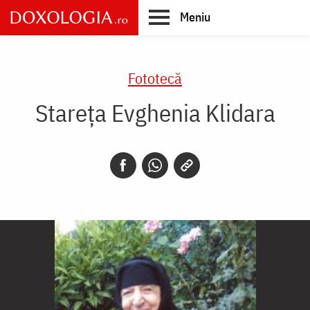
Skip
Meniu
to
main
Main
content
navigation
Fototecă
Stareța Evghenia Klidara