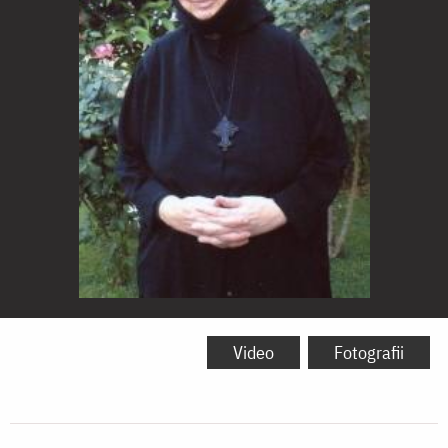
Stareța
Evghenia
Video
Fotografii
Klidara