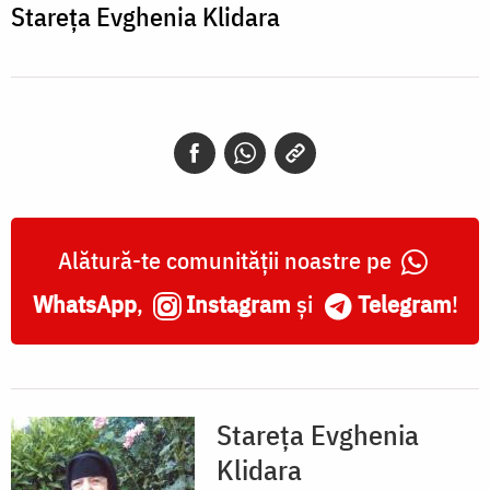
Stareța Evghenia Klidara
Alătură-te comunității noastre pe
WhatsApp
,
Instagram
și
Telegram
!
Stareța Evghenia
Klidara