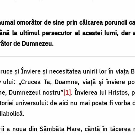
umai omorâtor de sine prin călcarea poruncii car
ână la ultimul persecutor al acestei lumi, dar
râtor de Dumnezeu.
uce şi Înviere şi necesitatea unirii lor în viaţa B
m
-ului: „Crucea Ta, Doamne, viaţă şi înviere po
ne, Dumnezeul nostru”
[1]
. Învierea lui Hristos, 
oriei universului: de aici nu mai poate fi vorba 
diabolică.
i a noua din Sâmbăta Mare, cântă în tăcerea 