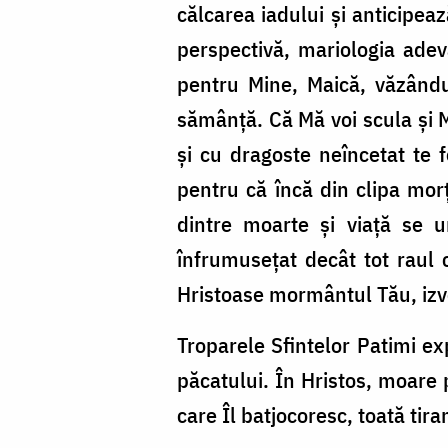
călcarea iadului şi anticipea
perspectivă, mariologia adevă
pentru Mine, Maică, văzându
sămânţă. Că Mă voi scula şi M
şi cu dragoste neîncetat te f
pentru că încă din clipa morţ
dintre moarte şi viaţă se 
înfrumuseţat decât tot raul
Hristoase mormântul Tău, izvo
Troparele Sfintelor Patimi exp
păcatului. În Hristos, moare p
care Îl batjocoresc, toată tir