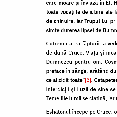
care moare şi înviază în El. 
toate vocaţiile de iubire ale
de chinuire, iar Trupul Lui p
simte durerea lipsei de Dum
Cutremurarea făpturii la ved
de după Cruce. Viaţa şi moar
Dumnezeu pentru om. Cosmosu
preface în sânge, arătând dur
ce ai zidit toate”
[6]
. Catapete
interdicţii şi iluzii de sin
Temeliile lumii se clatină, ia
Eshatonul începe pe Cruce, o d