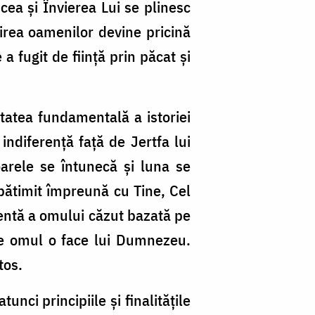
cea şi Învierea Lui se plinesc
birea oamenilor devine pricină
 fugit de fiinţă prin păcat şi
tatea fundamentală a istoriei
ndiferenţă faţă de Jertfa lui
arele se întunecă şi luna se
 pătimit împreună cu Tine, Cel
entă a omului căzut bazată pe
are omul o face lui Dumnezeu.
tos.
nci principiile şi finalităţile