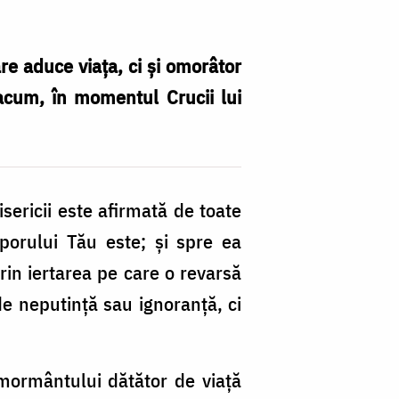
e aduce viaţa, ci şi omorâtor
 acum, în momentul Crucii lui
isericii este afirmată de toate
porului Tău este; şi spre ea
prin iertarea pe care o revarsă
de neputinţă sau ignoranţă, ci
mormântului dătător de viaţă