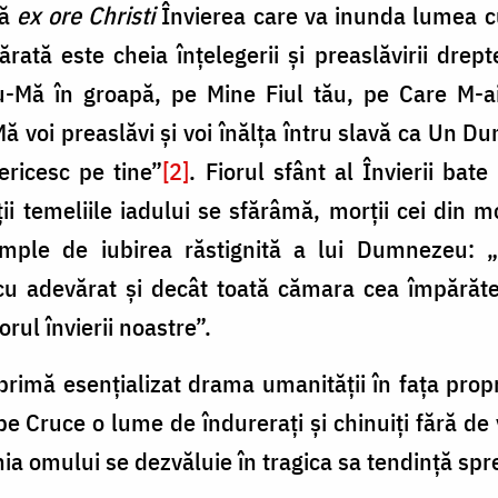
ză
ex ore Christi
Învierea care va inunda lumea cu
rată este cheia înţelegerii şi preaslăvirii drept
-Mă în groapă, pe Mine Fiul tău, pe Care M-ai
ă voi preaslăvi şi voi înălţa întru slavă ca Un D
ericesc pe tine”
[2]
. Fiorul sfânt al Învierii bat
ii temeliile iadului se sfărâmă, morţii cei din m
umple de iubirea răstignită a lui Dumnezeu: „
 cu adevărat şi decât toată cămara cea împărăt
rul învierii noastre”.
rimă esenţializat drama umanităţii în faţa propri
e Cruce o lume de îndureraţi şi chinuiţi fără de vin
ania omului se dezvăluie în tragica sa tendinţă sp