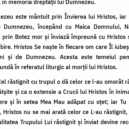
ă în memoria dreptăţii lui Dumnezeu.
u este mântuit prin Învierea lui Hristos, iar p
de Dumnezeu, începând cu Maica Domnului, 
 prin Botez mor şi înviază împreună cu Hristos ş
ubire. Hristos Se naşte în fiecare om care Îl iube
ni şi de Dumnezeu. Acesta este temeiul pent
ă în referatul liturgic al morţii lui Hristos.
 răstignit cu trupul o dă celor ce l-au omorât 
tşite şi ca o extensie a Crucii lui Hristos în inim
re şi în setea Mea Mau adăpat cu oţet; iar Tu 
, Hristos nu se mai arată celor ce L-au răstignit,
ealitatea Trupului Lui răstignit şi înviat devine re