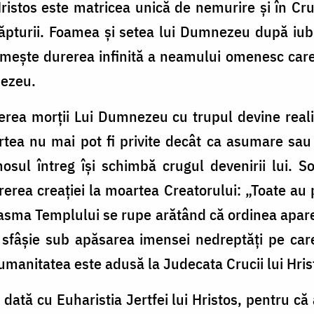
Hristos este matricea unică de nemurire şi în Cru
 făpturii. Foamea şi setea lui Dumnezeu după iu
rimeşte durerea infinită a neamului omenesc care a
nezeu.
erea morţii Lui Dumnezeu cu trupul devine reali
tea nu mai pot fi privite decât ca asumare sau i
l întreg îşi schimbă crugul devenirii lui. So
erea creaţiei la moartea Creatorului: „Toate au
asma Templului se rupe arătând că ordinea apar
e se sfâşie sub apăsarea imensei nedreptăţi pe c
r umanitatea este adusă la Judecata Crucii lui Hris
ată cu Euharistia Jertfei lui Hristos, pentru că atu