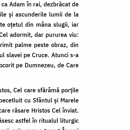
, ca Adam în rai, dezbrăcat de
ţiile şi ascunderile lumii de la
e oţetul din mâna slugii, iar
 Cel adormit, dar pururea viu:
primit palme peste obraz, din
ul slavei pe Cruce. Atunci s-a
jocorit pe Dumnezeu, de Care
tos, Cel care sfărâmă porţile
pecetluit cu Sfântul şi Marele
care răsare Hristos Cel înviat.
esc astfel în ritualul liturgic