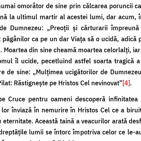
umai omorâtor de sine prin călcarea poruncii car
nă la ultimul martir al acestei lumi, dar acum, 
e Dumnezeu: „Preoţii şi cărturarii împreună f
 păgânilor ca pe un dar Viaţa să o ucidă, adică p
]
. Moartea din sine cheamă moartea celorlalţi, iar
omul îl ucide, pecetluind astfel soarta tragică 
bire de sine: „Mulţimea ucigătorilor de Dumnezeu
Pilat: Răstigneşte pe Hristos Cel nevinovat”
[4]
.
 Cruce pentru oameni descoperă infinitatea iub
 lor înviază în nemurire în Hristos Cel ce a biru
 eternitate. Această taină a veacurilor arată desf
dreptăţile lumii se întorc împotriva celor ce le-au 