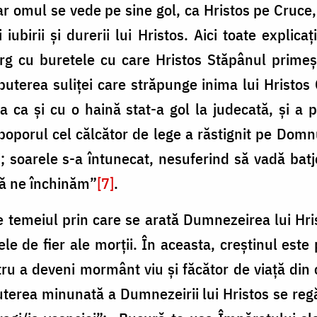
 iar omul se vede pe sine gol, ca Hristos pe Cruce
 iubirii şi durerii lui Hristos. Aici toate explica
g cu buretele cu care Hristos Stăpânul primeşt
uterea suliţei care străpunge inima lui Hristos
 ca şi cu o haină stat-a gol la judecată, şi a 
i poporul cel călcător de lege a răstignit pe Domn
; soarele s-a întunecat, nesuferind să vadă bat
să ne închinăm”
[7]
.
 temeiul prin care se arată Dumnezeirea lui Hris
le de fier ale morţii. În aceasta, creştinul este 
ntru a deveni mormânt viu şi făcător de viaţă din 
terea minunată a Dumnezeirii lui Hristos se regăs