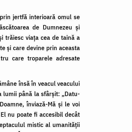
rin jertfă interioară omul se
Născătoarea de Dumnezeu şi
i trăiesc viaţa cea de taină a
şte şi care devine prin aceasta
ru care troparele adresate
rămâne însă în veacul veacului
a lumii până la sfârşit: „Datu-
Doamne, înviază-Mă şi le voi
 El nu poate fi accesibil decât
ceptaculul mistic al umanităţii