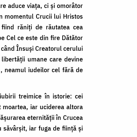
e aduce viaţa, ci şi omorâtor
în momentul Crucii lui Hristos
iind răniţi de răutatea cea
e Cel ce este din fire Dătător
 când Însuşi Creatorul cerului
a libertăţii umane care devine
, neamul iudeilor cel fără de
irii treimice în istorie: cei
it moartea, iar uciderea altora
ăşurarea eternităţii în Crucea
săvârşit, iar fuga de fiinţă şi