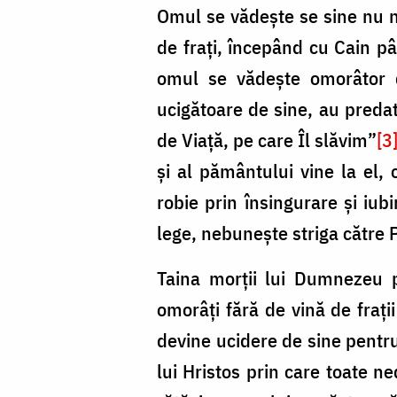
Omul se vădeşte se sine nu n
de fraţi, începând cu Cain pâ
omul se vădeşte omorâtor d
ucigătoare de sine, au predat
de Viaţă, pe care Îl slăvim”
[3
şi al pământului vine la el, 
robie prin însingurare şi iu
lege, nebuneşte striga către 
Taina morţii lui Dumnezeu pe
omorâţi fără de vină de fraţii
devine ucidere de sine pentru
lui Hristos prin care toate ne