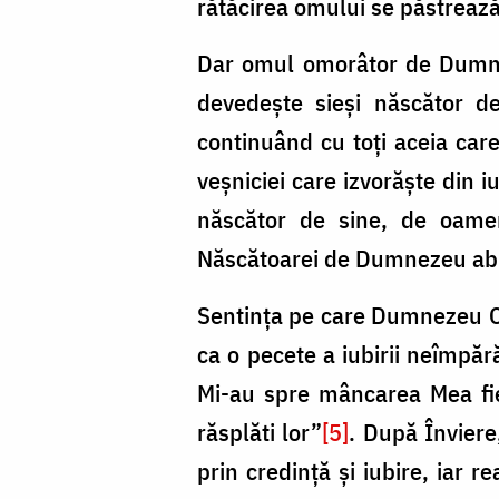
rătăcirea omului se păstreaz
Dar omul omorâtor de Dumneze
devedeşte sieşi născător 
continuând cu toţi aceia care
veşniciei care izvorăşte din i
născător de sine, de oame
Născătoarei de Dumnezeu abund
Sentinţa pe care Dumnezeu Cel
ca o pecete a iubirii neîmpără
Mi-au spre mâncarea Mea fie
răsplăti lor”
[5]
. După Înviere
prin credinţă şi iubire, iar r