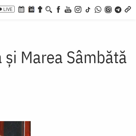
LIVE
09
ta şi Marea Sâmbătă