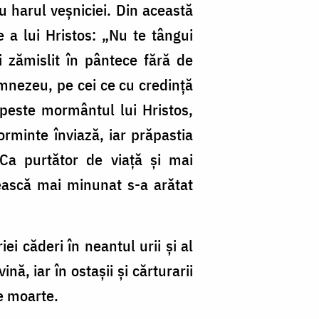
 harul veşniciei. Din această
e a lui Hristos: „Nu te tângui
 zămislit în pântece fără de
umnezeu, pe cei ce cu credinţă
e peste mormântul lui Hristos,
orminte înviază, iar prăpastia
Ca purtător de viaţă şi mai
ească mai minunat s-a arătat
ei căderi în neantul urii şi al
ă, iar în ostaşii şi cărturarii
re moarte.