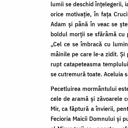
lumii se deschid înţelegerii,
orice motivaţie, în faţa Crucii
Adam şi până în veac se şter
boldul morţii se sfărâmă cu p
„Cel ce se îmbracă cu lumina
mâinile pe care le-a zidit. Ş
rupt catapeteasma templului
se cutremură toate. Aceluia 
Pecetluirea mormântului este
cele de aramă şi zăvoarele ce
Mir, ca făptură a învierii, pe
Fecioria Maicii Domnului şi pu