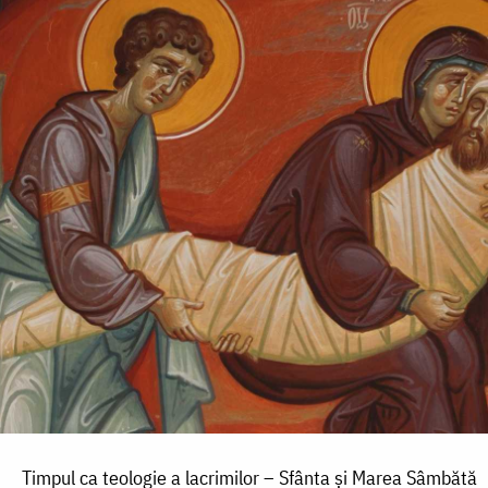
Timpul ca teologie a lacrimilor – Sfânta şi Marea Sâmbătă