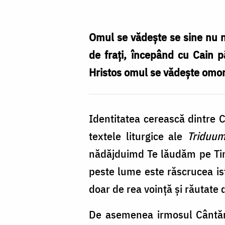
ca
teologie
a
Omul se vădeşte se sine nu n
lacrimilor
de fraţi, începând cu Cain p
–
Hristos omul se vădeşte omo
Sfânta
şi
Identitatea cerească dintre Cr
Marea
textele liturgice ale
Triduu
Sâmbătă
nădăjduimd Te lăudăm pe Ti
peste lume este răscrucea ist
doar de rea voinţă şi răutate 
De asemenea irmosul Cântări