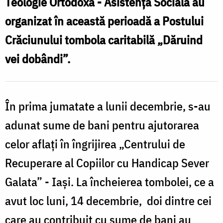
Teologie Ortodoxă - Asistenţă Socială au
T
organizat în această perioadă a Postului
Crăciunului tombola caritabilă „Dăruind
vei dobândi”.
În prima jumatate a lunii decembrie, s-au
adunat sume de bani pentru ajutorarea
celor aflați în îngrijirea „Centrului de
Recuperare al Copiilor cu Handicap Sever
Galata” - Iași. La încheierea tombolei, ce a
avut loc luni, 14 decembrie, doi dintre cei
care au contribuit cu sume de bani au