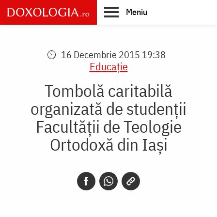
Skip
Meniu
to
main
Main
content
navigation
16 Decembrie 2015 19:38
Educaţie
Tombolă caritabilă
organizată de studenții
Facultății de Teologie
Ortodoxă din Iași