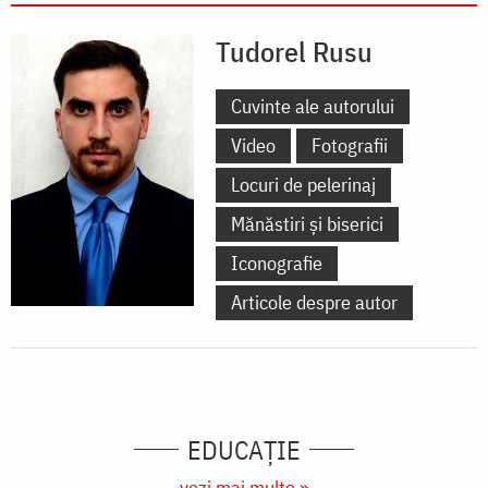
Tudorel Rusu
Cuvinte ale autorului
Video
Fotografii
Locuri de pelerinaj
Mănăstiri și biserici
Iconografie
Articole despre autor
EDUCAŢIE
vezi mai multe »