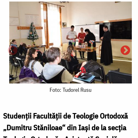
Foto:
Foto: Tudorel Rusu
Tudorel
Rusu
Studenţii Facultăţii de Teologie Ortodoxă
„Dumitru Stăniloae“ din Iaşi de la secţia
F