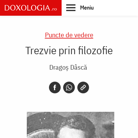
Skip
Meniu
to
main
Main
content
navigation
Puncte de vedere
Trezvie prin filozofie
Dragoș Dâscă