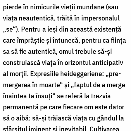
pierde în nimicurile vieții mundane (sau
viața neautentică, trăită în impersonalul
„se“). Pentru a ieși din această existență
care împrăștie și întunecă, pentru ca ființa
sa să fie autentică, omul trebuie să-și
construiască viața în orizontul anticipativ
al morții. Expresiile heideggeriene: „pre-
mergerea în moarte“ și „faptul de a merge
înaintea ta însuți“ se referă la trezvia
permanentă pe care fiecare om este dator
să o aibă: să-și trăiască viața cu gândul la
sfârșitul iminent și inevitabil. Cultivarea