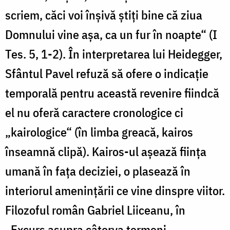
scriem, căci voi înșivă știți bine că ziua
Domnului vine așa, ca un fur în noapte“ (I
Tes. 5, 1-2). În interpretarea lui Heidegger,
Sfântul Pavel refuză să ofere o indicație
temporală pentru această revenire fiindcă
el nu oferă caractere cronologice ci
„kairologice“ (în limba greacă, kairos
înseamnă clipă). Kairos-ul așează ființa
umană în fața deciziei, o plasează în
interiorul amenințării ce vine dinspre viitor.
Filozoful român Gabriel Liiceanu, în
„Excurs asupra câtorva termeni