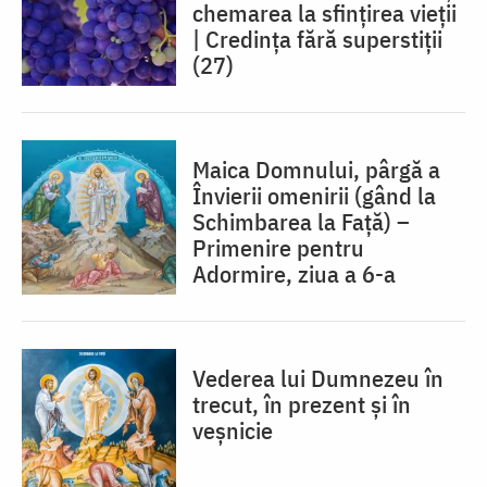
chemarea la sfințirea vieții
| Credința fără superstiții
(27)
Maica Domnului, pârgă a
Învierii omenirii (gând la
Schimbarea la Față) –
Primenire pentru
Adormire, ziua a 6-a
Vederea lui Dumnezeu în
trecut, în prezent și în
veșnicie