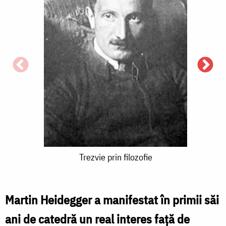
T
p
f
Trezvie
Trezvie prin filozofie
prin
filozofie
Martin Heidegger a manifestat în primii săi
ani de catedră un real interes față de