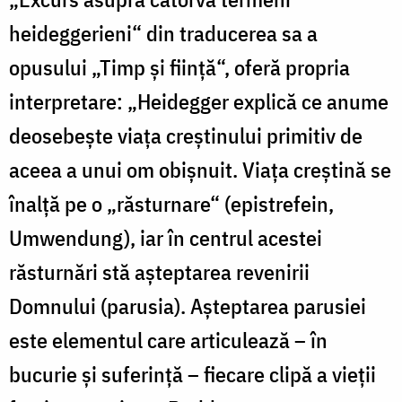
heideggerieni“ din traducerea sa a
opusului „Timp și ființă“, oferă propria
interpretare: „Heidegger explică ce anume
deosebește viața creștinului primitiv de
aceea a unui om obișnuit. Viața creștină se
înalță pe o „răsturnare“ (epistrefein,
Umwendung), iar în centrul acestei
răsturnări stă așteptarea revenirii
Domnului (parusia). Așteptarea parusiei
este elementul care articulează – în
bucurie și suferință – fiecare clipă a vieții