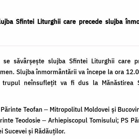
jba Sfintei Liturghii care precede slujba înmor
se săvârșește slujba Sfintei Liturghii care 
Pimen. Slujba înmormântării va începe la ora 12.0
trupul neînsuflețit va fi dus la Mănăstirea 
 Părinte Teofan ‒ Mitropolitul Moldovei și Bucovin
ărinte Teodosie ‒ Arhiepiscopul Tomisului; PS 
i Sucevei și Rădăuților.