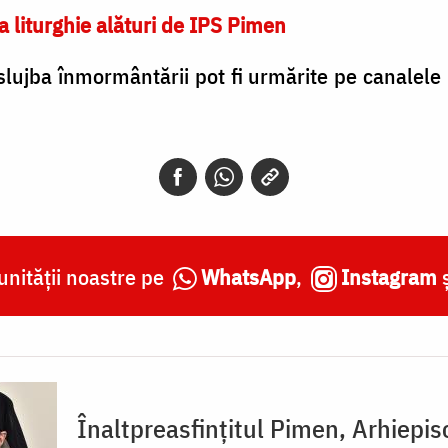
a liturghie alături de IPS Pimen
și slujba înmormântării pot fi urmărite pe canalel
nității noastre pe
WhatsApp
,
Instagram
Înaltpreasfințitul Pimen, Arhiepis