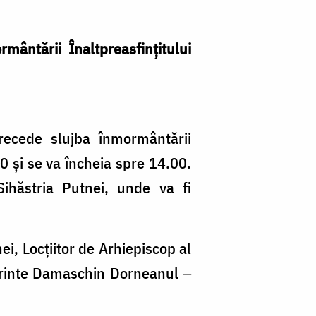
mântării Înaltpreasfințitului
Fo
precede slujba înmormântării
Tu
0 și se va încheia spre 14.00.
R
Sihăstria Putnei, unde va fi
ei, Locțiitor de Arhiepiscop al
Părinte Damaschin Dorneanul ‒