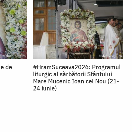
le de
#HramSuceava2026: Programul
liturgic al sărbătorii Sfântului
Mare Mucenic Ioan cel Nou (21-
24 iunie)