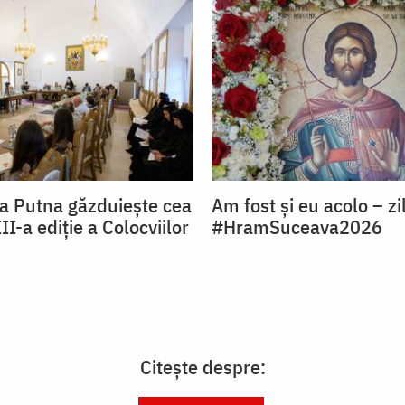
a Putna găzduiește cea
Am fost și eu acolo – zi
I-a ediție a Colocviilor
#HramSuceava2026
Citește despre: