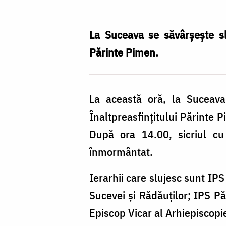
Silviu
Cluci
La Suceava se săvârșește slu
Părinte Pimen.
La această oră, la Suceava 
Înaltpreasfințitului Părinte 
După ora 14.00, sicriul cu 
înmormântat.
Ierarhii care slujesc sunt IPS
Sucevei și Rădăuților; IPS P
Episcop Vicar al Arhiepiscopie