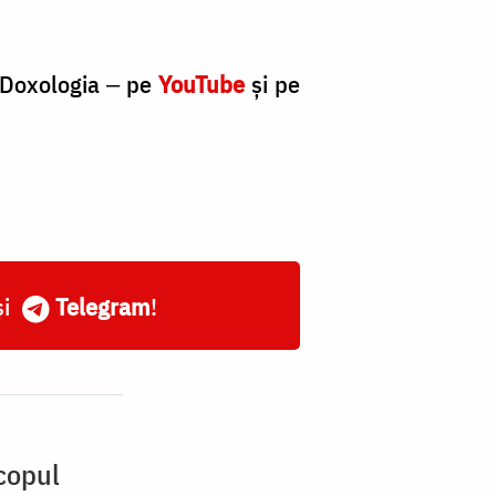
e Doxologia ‒ pe
YouTube
și pe
și
Telegram
!
copul