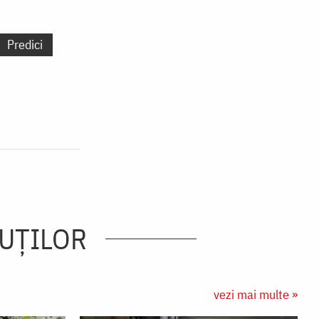
Predici
ĂUŢILOR
vezi mai multe »