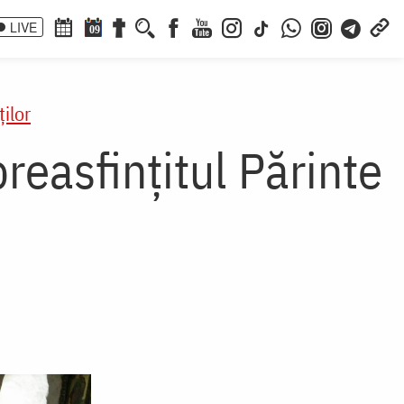
LIVE
09
ilor
reasfințitul Părinte