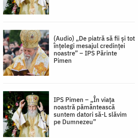
(Audio) „De piatră să fii și tot
înțelegi mesajul credinței
noastre” – IPS Părinte
Pimen
IPS Pimen – „În viața
noastră pământească
suntem datori să-L slăvim
pe Dumnezeu”