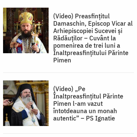
(Video) Preasfințitul
Damaschin, Episcop Vicar al
Arhiepiscopiei Sucevei și
Rădăuților – Cuvânt la
pomenirea de trei luni a
Înaltpreasfințitului Părinte
Pimen
(Video) „Pe
Înaltpreasfințitul Părinte
Pimen l-am vazut
întotdeauna un monah
autentic” – PS Ignatie