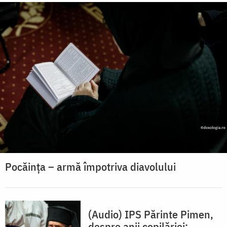
Pocăința – armă împotriva diavolului
(Audio) IPS Părinte Pimen,
despre anii copilăriei: