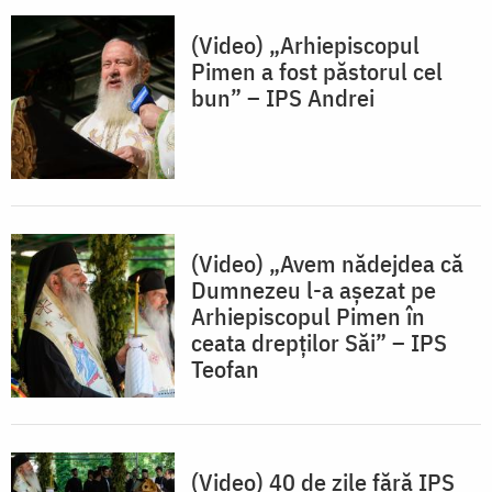
(Video) „Arhiepiscopul
Pimen a fost păstorul cel
bun” – IPS Andrei
(Video) „Avem nădejdea că
Dumnezeu l-a așezat pe
Arhiepiscopul Pimen în
ceata drepților Săi” – IPS
Teofan
(Video) 40 de zile fără IPS