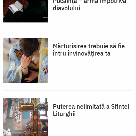
Pocăința – armă împotriva
diavolului
Mărturisirea trebuie să fie
întru învinovățirea ta
Puterea nelimitată a Sfintei
Liturghii