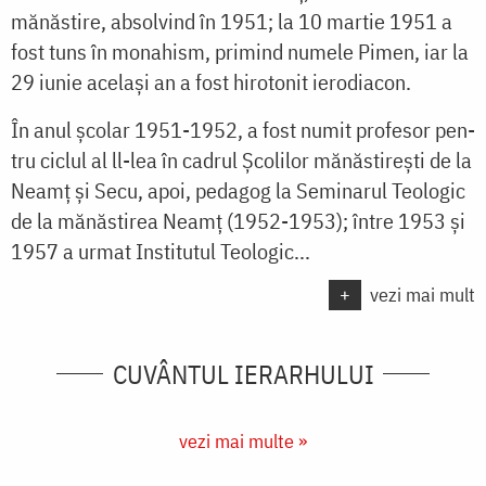
mănăstire, absolvind în 1951; la 10 martie 1951 a
fost tuns în monahism, pri­mind numele Pimen, iar la
29 iunie acelaşi an a fost hirotonit ierodiacon.
În anul şco­lar 1951-1952, a fost numit profesor pen­
tru ciclul al ll-lea în cadrul Şcolilor mănăs­tireşti de la
Neamţ şi Secu, apoi, pedagog la Seminarul Teologic
de la mănăstirea Neamţ (1952-1953); între 1953 şi
1957 a urmat Institutul Teologic...
+
vezi mai mult
CUVÂNTUL IERARHULUI
vezi mai multe »