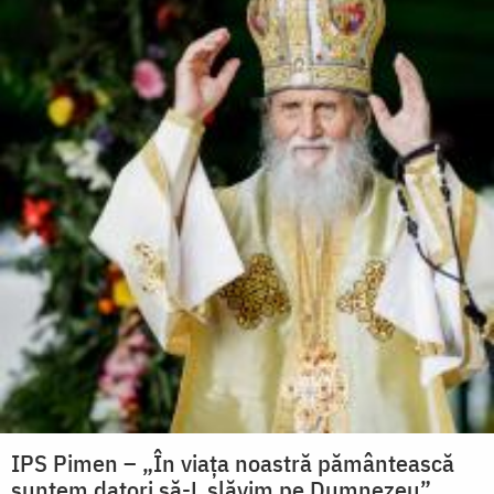
IPS Pimen – „În viața noastră pământească
suntem datori să-L slăvim pe Dumnezeu”