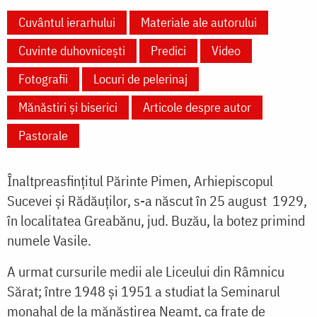
Cuvântul ierarhului
Materiale ale autorului
Cuvinte duhovnicești
Predici
Video
Fotografii
Locuri de pelerinaj
Mănăstiri și biserici
Articole despre autor
Pastorale
Înaltpreasfințitul Părinte Pimen, Arhiepiscopul
Sucevei şi Rădăuţilor, s-a născut în 25 august 1929,
în localitatea Greabănu, jud. Buzău, la botez primind
numele Vasile.
A urmat cursurile medii ale Liceului din Râmnicu
Sărat; între 1948 şi 1951 a studiat la Semi­narul
monahal de la mănăstirea Neamţ, ca frate de