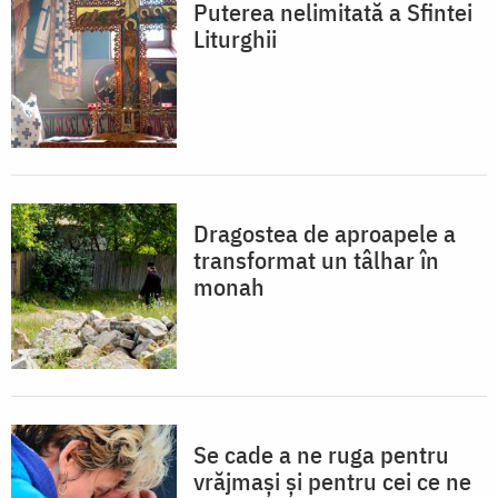
Puterea nelimitată a Sfintei
Liturghii
Dragostea de aproapele a
transformat un tâlhar în
monah
Se cade a ne ruga pentru
vrăjmași și pentru cei ce ne