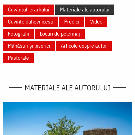
Cuvântul ierarhului
Materiale ale autorului
Cuvinte duhovnicești
Predici
Video
Fotografii
Locuri de pelerinaj
Mănăstiri și biserici
Articole despre autor
Pastorale
MATERIALE ALE AUTORULUI