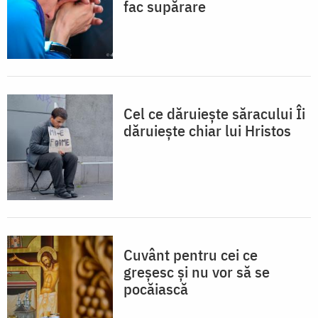
fac supărare
Cel ce dăruiește săracului Îi
dăruiește chiar lui Hristos
Cuvânt pentru cei ce
greșesc și nu vor să se
pocăiască