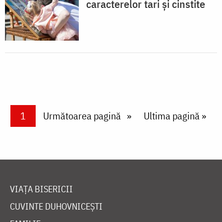
caracterelor tari şi cinstite
Paginare
Current page
1
Next page
Următoarea pagină
Last page
Ultima pagină »
VIAȚA BISERICII
CUVINTE DUHOVNICEȘTI