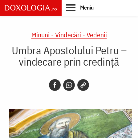
Skip
Meniu
to
main
Main
content
navigation
Minuni - Vindecări - Vedenii
Umbra Apostolului Petru –
vindecare prin credință