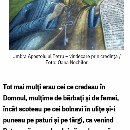
Umbra
Umbra Apostolului Petru – vindecare prin credință /
Foto: Oana Nechifor
Apostolului
Petru
–
Tot mai mulţi erau cei ce credeau în
vindecare
Domnul, mulţime de bărbaţi şi de femei,
prin
încât scoteau pe cei bolnavi în uliţe şi-i
credință
puneau pe paturi şi pe tărgi, ca venind
/