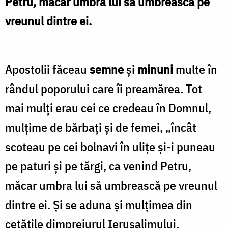
Petru, măcar umbra lui să umbrească pe
Foto:
vreunul dintre ei.
Oana
Nechifor
Apostolii făceau
semne
şi
minuni
multe în
rândul poporului care îi preamărea. Tot
mai mulţi erau cei ce credeau în Domnul,
mulţime de bărbaţi şi de femei, „încât
scoteau pe cei bolnavi în uliţe şi-i puneau
pe paturi şi pe tărgi, ca venind Petru,
măcar umbra lui să umbrească pe vreunul
dintre ei. Şi se aduna şi mulţimea din
cetăţile dimprejurul Ierusalimului,