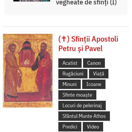
vegheate de sfinți (I)
(✝) Sfinții Apostoli
Petru și Pavel
Acatist
Canon
Rugăciuni
Viață
Minuni
Icoane
Sfinte moaște
Locuri de pelerinaj
Sfântul Munte Athos
Predici
Video