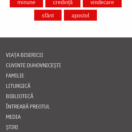
minune
credință
vindecare
sfânt
apostol
VIAȚA BISERICII
CUVINTE DUHOVNICEȘTI
FAMILIE
LITURGICĂ
BIBLIOTECĂ
ÎNTREABĂ PREOTUL
MEDIA
ȘTIRI