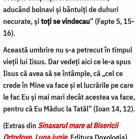
aducând bolnavi şi bântuiţi de duhuri
necurate, şi
toţi se vindecau
” (Fapte 5, 15-
16).
Această umbrire nu s-a petrecut în timpul
vieţii lui Iisus. Dar vedeţi aici ce le-a spus
Iisus că avea să se întâmple, că „cel ce
crede în Mine va face şi el lucrările pe care
le fac Eu şi mai mari decât acestea va face,
pentru că Eu Măduc la Tatăl” (Ioan 14, 12).
(Extras din
Sinaxarul mare al Bisericii
Ortodoxe. Luna iunie
, Editura Doxologia)