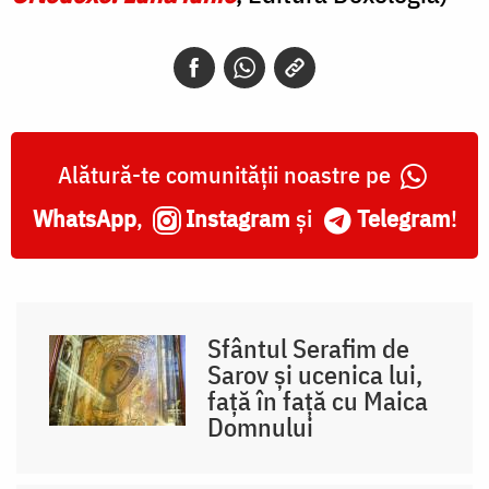
Alătură-te comunității noastre pe
WhatsApp
,
Instagram
și
Telegram
!
Sfântul Serafim de
Sarov și ucenica lui,
față în față cu Maica
Domnului