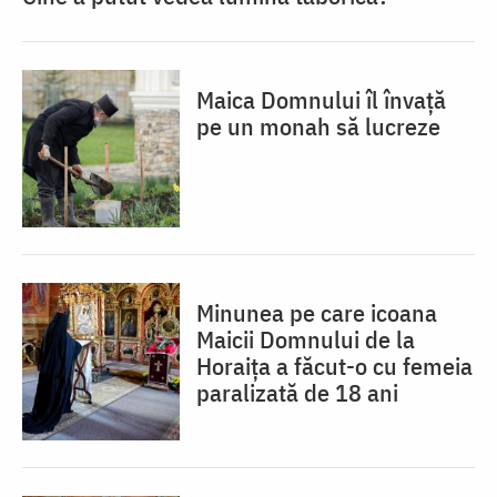
Maica Domnului îl învață
pe un monah să lucreze
Minunea pe care icoana
Maicii Domnului de la
Horaița a făcut-o cu femeia
paralizată de 18 ani