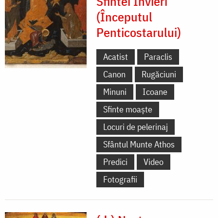
Sfintei Învieri
(Începutul
Penticostarului)
Acatist
Paraclis
Canon
Rugăciuni
Minuni
Icoane
Sfinte moaște
Locuri de pelerinaj
Sfântul Munte Athos
Predici
Video
Fotografii