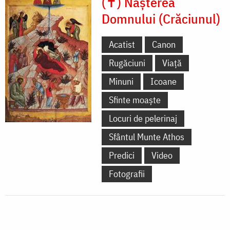
(✝) Nașterea
Domnului (Crăciunul)
Acatist
Canon
Rugăciuni
Viață
Minuni
Icoane
Sfinte moaște
Locuri de pelerinaj
Sfântul Munte Athos
Predici
Video
Fotografii