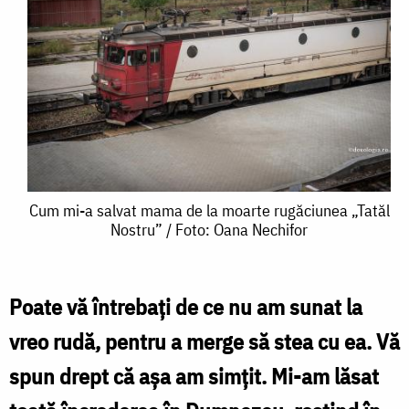
Cum
Cum mi-a salvat mama de la moarte rugăciunea „Tatăl
Nostru” / Foto: Oana Nechifor
mi-
a
salvat
Poate vă întrebați de ce nu am sunat la
mama
vreo rudă, pentru a merge să stea cu ea. Vă
de
spun drept că așa am simțit. Mi-am lăsat
la