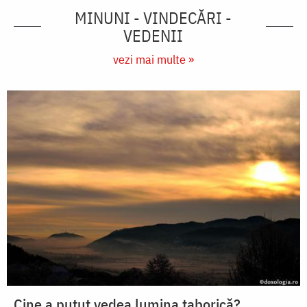
MINUNI - VINDECĂRI -
VEDENII
vezi mai multe »
Cine a putut vedea lumina taborică?