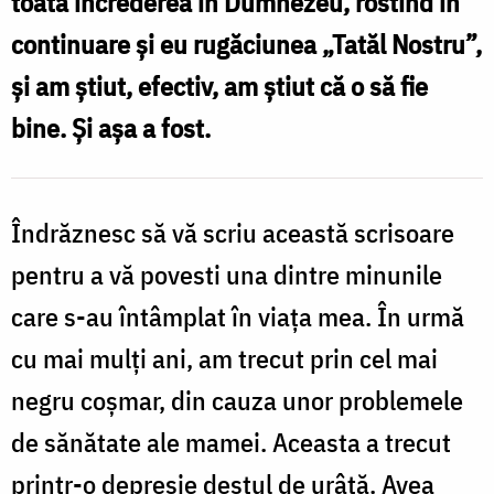
toată încrederea în Dumnezeu, rostind în
moarte
continuare și eu rugăciunea „Tatăl Nostru”,
rugăciunea
și am știut, efectiv, am știut că o să fie
„Tatăl
bine. Și așa a fost.
Nostru”
/
Foto:
Îndrăznesc să vă scriu această scrisoare
Oana
pentru a vă povesti una dintre minunile
Nechifor
care s-au întâmplat în viața mea. În urmă
cu mai mulți ani, am trecut prin cel mai
negru coșmar, din cauza unor problemele
de sănătate ale mamei. Aceasta a trecut
printr-o depresie destul de urâtă. Avea