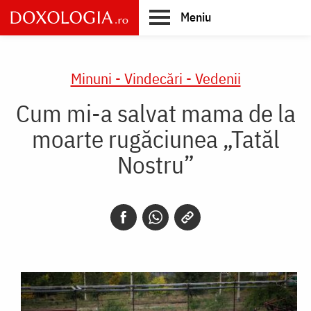
Skip
Meniu
to
main
Main
content
navigation
Minuni - Vindecări - Vedenii
Cum mi-a salvat mama de la
moarte rugăciunea „Tatăl
Nostru”