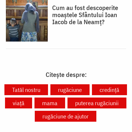
Cum au fost descoperite
moaștele Sfântului Ioan
Iacob de la Neamț?
Citește despre:
Tatăl nostru
rugăciune
credință
viață
mama
puterea rugăciunii
rugăciune de ajutor