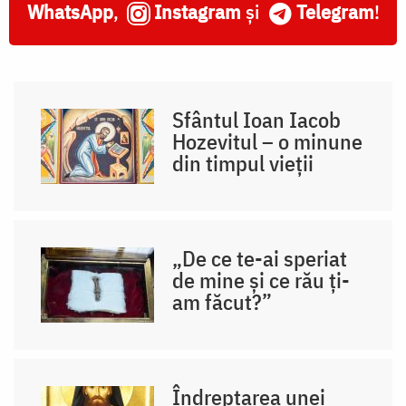
WhatsApp
,
Instagram
și
Telegram
!
Sfântul Ioan Iacob
Hozevitul – o minune
din timpul vieții
„De ce te-ai speriat
de mine și ce rău ți-
am făcut?”
Îndreptarea unei