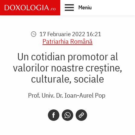
Skip
Meniu
to
main
Main
content
navigation
17 Februarie 2022 16:21
Patriarhia Română
Un cotidian promotor al
valorilor noastre creștine,
culturale, sociale
Prof. Univ. Dr. Ioan-Aurel Pop