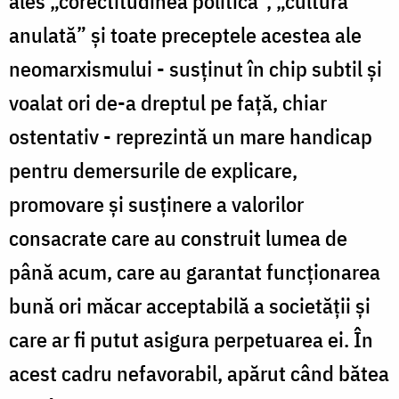
ales „corectitudinea politică”, „cultura
anulată” și toate preceptele acestea ale
neomarxismului - susți­nut în chip subtil și
voalat ori de-a dreptul pe față, chiar
ostentativ - reprezintă un mare handicap
pentru demersurile de explicare,
promovare și susținere a valorilor
consacrate care au construit lumea de
până acum, care au garantat funcționa­rea
bună ori măcar acceptabilă a socie­tății și
care ar fi putut asigura perpetuarea ei. În
acest cadru nefavorabil, apărut când bătea