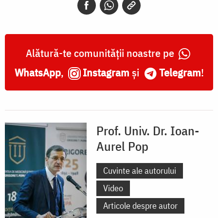
Alătură-te comunității noastre pe
WhatsApp
,
Instagram
și
Telegram
!
Prof. Univ. Dr. Ioan-
Aurel Pop
Cuvinte ale autorului
Video
Articole despre autor