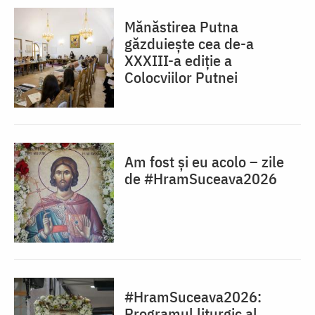
Mănăstirea Putna
găzduiește cea de-a
XXXIII-a ediție a
Colocviilor Putnei
Am fost și eu acolo – zile
de #HramSuceava2026
#HramSuceava2026:
Programul liturgic al