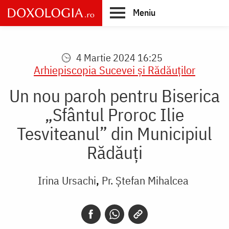
Skip
Meniu
to
main
Main
content
navigation
4 Martie 2024 16:25
Arhiepiscopia Sucevei şi Rădăuţilor
Un nou paroh pentru Biserica
„Sfântul Proroc Ilie
Tesviteanul” din Municipiul
Rădăuți
Irina Ursachi
Pr. Ștefan Mihalcea