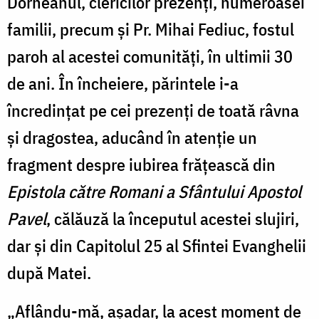
Dorneanul, clericilor prezenți, numeroasei
familii, precum și Pr. Mihai Fediuc, fostul
paroh al acestei comunități, în ultimii 30
de ani. În încheiere, părintele i-a
încredințat pe cei prezenți de toată râvna
și dragostea, aducând în atenție un
fragment despre iubirea frățească din
Epistola către Romani a Sfântului Apostol
Pavel
, călăuză la începutul acestei slujiri,
dar și din Capitolul 25 al Sfintei Evanghelii
după Matei.
„Aflându-mă, așadar, la acest moment de