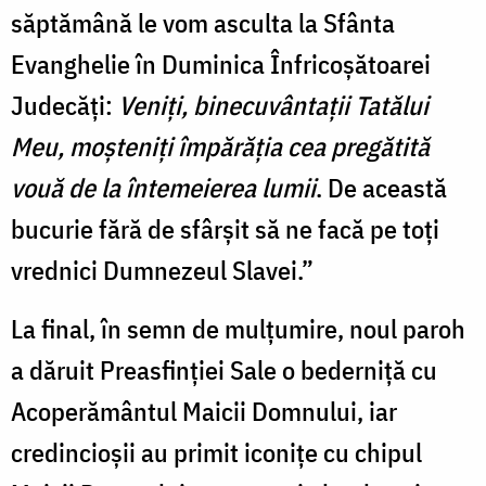
săptămână le vom asculta la Sfânta
Evanghelie în Duminica Înfricoșătoarei
Judecăți:
Veniți, binecuvântații Tatălui
Meu, moșteniți împărăția cea pregătită
vouă de la întemeierea lumii
. De această
bucurie fără de sfârșit să ne facă pe toți
vrednici Dumnezeul Slavei.”
La final, în semn de mulțumire, noul paroh
a dăruit Preasfinției Sale o bederniță cu
Acoperământul Maicii Domnului, iar
credincioșii au primit iconițe cu chipul