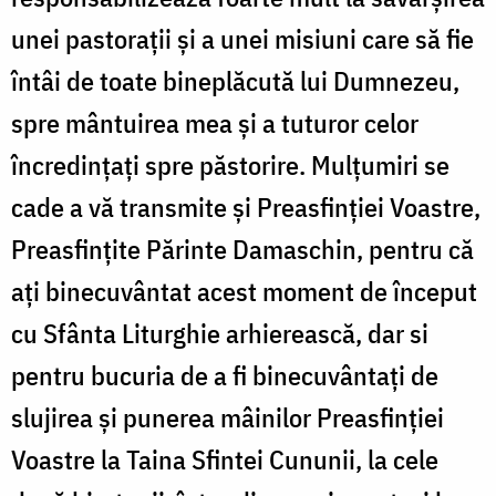
unei pastorații și a unei misiuni care să fie
întâi de toate bineplăcută lui Dumnezeu,
spre mântuirea mea și a tuturor celor
încredințați spre păstorire. Mulțumiri se
cade a vă transmite și Preasfinției Voastre,
Preasfințite Părinte Damaschin, pentru că
ați binecuvântat acest moment de început
cu Sfânta Liturghie arhierească, dar si
pentru bucuria de a fi binecuvântați de
slujirea și punerea mâinilor Preasfinției
Voastre la Taina Sfintei Cununii, la cele