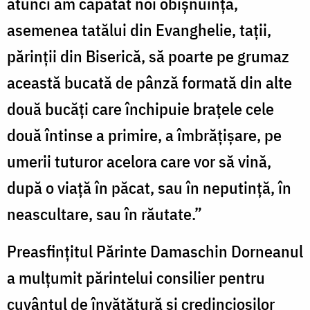
atunci am căpătat noi obișnuință,
asemenea tatălui din Evanghelie, tații,
părinții din Biserică, să poarte pe grumaz
această bucată de pânză formată din alte
două bucăți care închipuie brațele cele
două întinse a primire, a îmbrățișare, pe
umerii tuturor acelora care vor să vină,
după o viață în păcat, sau în neputință, în
neascultare, sau în răutate.”
Preasfințitul Părinte Damaschin Dorneanul
a mulțumit părintelui consilier pentru
cuvântul de învățătură și credincioșilor