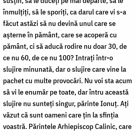
susțin, să le duceți pe mai departe, să le
înmulțiți, să le sporiți, ca darul care vi s-a
făcut astăzi să nu devină unul care se
așterne în pământ, care se acoperă cu
pământ, ci să aducă rodire nu doar 30, de
ce nu 60, de ce nu 100? Intrați într-o
slujire minunată, dar o slujire care vine la
pachet cu multe provocări. Nu voi sta acum
să vi le enumăr pe toate, dar întru această
slujire nu sunteți singur, părinte Ionuț. Ați
văzut că sunt oameni care țin la sfinția
voastră. Părintele Arhiepiscop Calinic, care