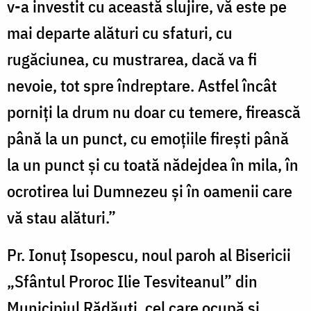
v-a investit cu această slujire, vă este pe
mai departe alături cu sfaturi, cu
rugăciunea, cu mustrarea, dacă va fi
nevoie, tot spre îndreptare. Astfel încât
porniți la drum nu doar cu temere, firească
până la un punct, cu emoțiile firești până
la un punct și cu toată nădejdea în mila, în
ocrotirea lui Dumnezeu și în oamenii care
vă stau alături.”
Pr. Ionuț Isopescu, noul paroh al Bisericii
„Sfântul Proroc Ilie Tesviteanul” din
Municipiul Rădăuți, cel care ocupă și