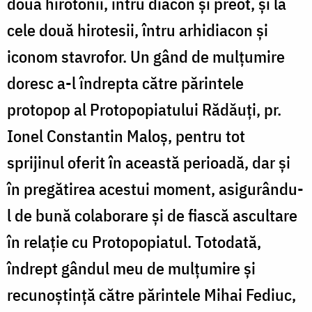
două hirotonii, întru diacon și preot, și la
cele două hirotesii, întru arhidiacon și
iconom stavrofor. Un gând de mulțumire
doresc a-l îndrepta către părintele
protopop al Protopopiatului Rădăuți, pr.
Ionel Constantin Maloș, pentru tot
sprijinul oferit în această perioadă, dar și
în pregătirea acestui moment, asigurându-
l de bună colaborare și de fiască ascultare
în relație cu Protopopiatul. Totodată,
îndrept gândul meu de mulțumire și
recunoștință către părintele Mihai Fediuc,