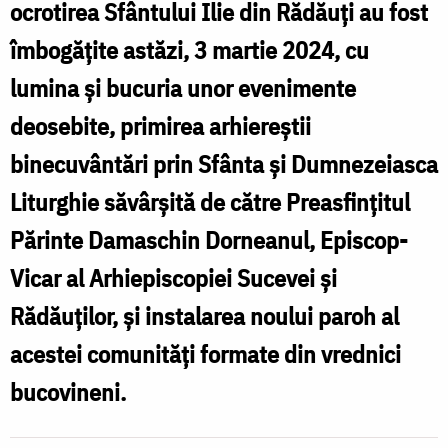
ocrotirea Sfântului Ilie din Rădăuți au fost
Rădăuților
îmbogățite astăzi, 3 martie 2024, cu
lumina și bucuria unor evenimente
deosebite, primirea arhiereștii
binecuvântări prin Sfânta și Dumnezeiasca
Liturghie săvârșită de către Preasfințitul
Părinte Damaschin Dorneanul, Episcop-
Vicar al Arhiepiscopiei Sucevei și
Rădăuților, și instalarea noului paroh al
acestei comunități formate din vrednici
bucovineni.