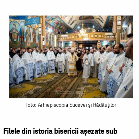
foto:
foto: Arhiepiscopia Sucevei și Rădăuților
Arhiepiscopia
Sucevei
Filele din istoria bisericii așezate sub
și