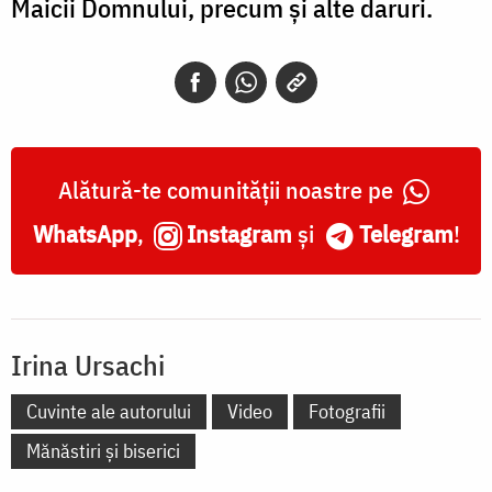
Maicii Domnului, precum și alte daruri.
Alătură-te comunității noastre pe
WhatsApp
,
Instagram
și
Telegram
!
Irina Ursachi
Cuvinte ale autorului
Video
Fotografii
Mănăstiri și biserici