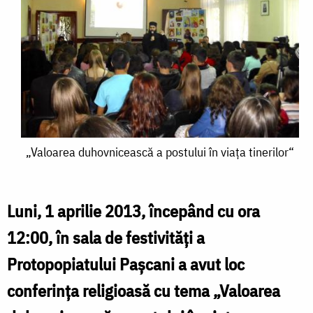
„Valoarea
„Valoarea duhovnicească a postului în viaţa tinerilor“
duhovnicească
a
Luni, 1 aprilie 2013, începând cu ora
postului
12:00, în sala de festivităţi a
în
Protopopiatului Paşcani a avut loc
viaţa
conferinţa religioasă cu tema „Valoarea
tinerilor“