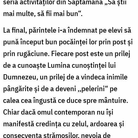
seria activităţilor din Săptămâna „Să ştii
mai multe, să fii mai bun“.
La final, părintele i-a îndemnat pe elevi să
pună început bun pocăinţei lor prin post şi
prin rugăciune. Fiecare post este un prilej
de a cunoaşte Lumina cunoştinţei lui
Dumnezeu, un prilej de a vindeca inimile
pângărite şi de a deveni ,,pelerini“ pe
calea cea îngustă ce duce spre mântuire.
Chiar dacă omul contemporan nu îşi
manifestă credinţa cu zelul, ardoarea şi
consecvenţa strămoşilor, nevoia de