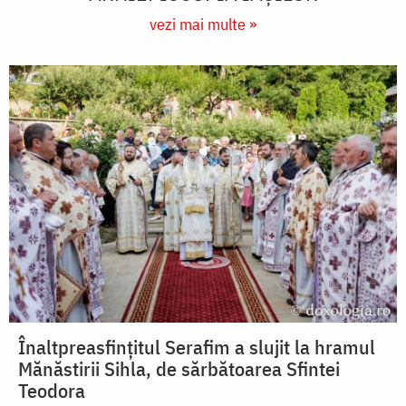
vezi mai multe »
Înaltpreasfințitul Serafim a slujit la hramul
Mănăstirii Sihla, de sărbătoarea Sfintei
Teodora