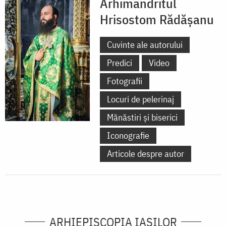
Arhimandritul
Hrisostom Rădăşanu
Cuvinte ale autorului
Predici
Video
Fotografii
Locuri de pelerinaj
Mănăstiri și biserici
Iconografie
Articole despre autor
ARHIEPISCOPIA IAŞILOR