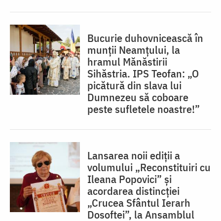
Bucurie duhovnicească în
munții Neamțului, la
hramul Mănăstirii
Sihăstria. IPS Teofan: „O
picătură din slava lui
Dumnezeu să coboare
peste sufletele noastre!”
Lansarea noii ediții a
volumului „Reconstituiri cu
Ileana Popovici” și
acordarea distincției
„Crucea Sfântul Ierarh
Dosoftei”, la Ansamblul