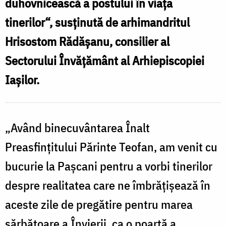
duhovnicească a postului în viaţa
tinerilor“, susţinută de arhimandritul
Hrisostom Rădăşanu, consilier al
Sectorului Învăţământ al Arhiepiscopiei
Iaşilor.
„Având binecuvântarea Înalt
Preasfinţitului Părinte Teofan, am venit cu
bucurie la Paşcani pentru a vorbi tinerilor
despre realitatea care ne îmbrăţişează în
aceste zile de pregătire pentru marea
sărbătoare a Învierii, ca o poartă a