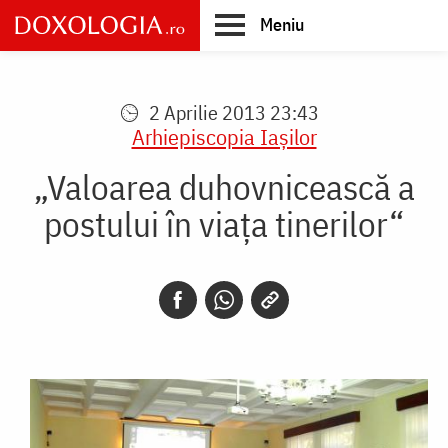
Skip
Meniu
to
main
Main
content
navigation
2 Aprilie 2013 23:43
Arhiepiscopia Iaşilor
„Valoarea duhovnicească a
postului în viaţa tinerilor“