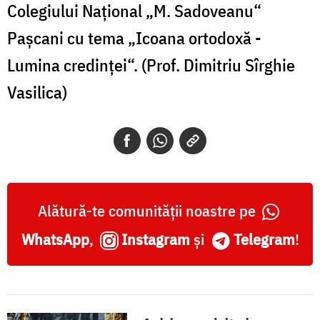
Colegiului Naţional „M. Sadoveanu“
Paşcani cu tema „Icoana ortodoxă -
Lumina credinţei“. (Prof. Dimitriu Sîrghie
Vasilica)
Alătură-te comunității noastre pe
WhatsApp
,
Instagram
și
Telegram
!