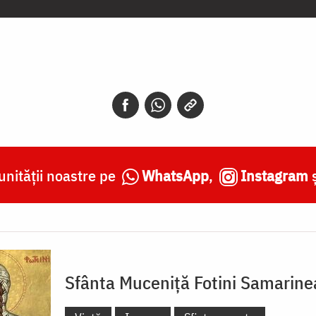
nității noastre pe
WhatsApp
,
Instagram
Sfânta Muceniță Fotini Samarin