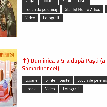
Viață
Icoane
Sfinte moaște
Locuri de pelerinaj
Sfântul Munte Athos
Video
Fotografii
✝) Duminica a 5-a după Paști (a
Samarinencei)
Icoane
Sfinte moaște
Locuri de pelerin
Predici
Video
Fotografii