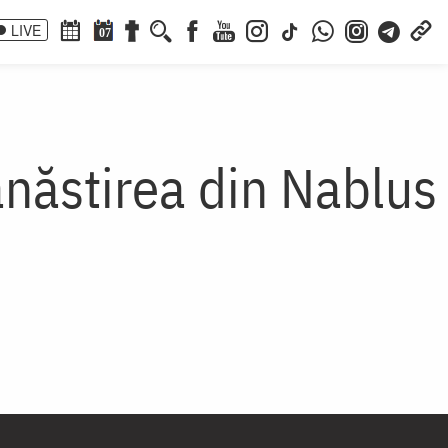
LIVE
07
ănăstirea din Nablus