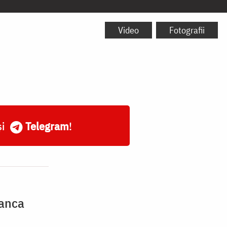
Video
Fotografii
și
Telegram
!
eanca