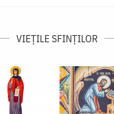
VIEŢILE SFINŢILOR