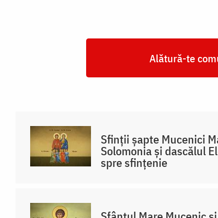
Alătură-te comu
Sfinții șapte Mucenici 
Solomonia și dascălul E
spre sfințenie
Sfântul Mare Mucenic ș