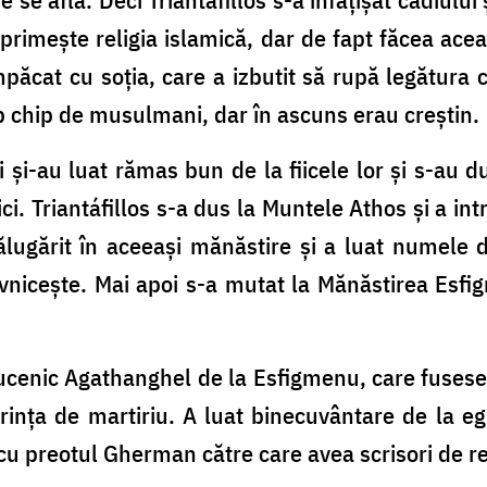
 primește religia islamică, dar de fapt făcea ace
 împăcat cu soția, care a izbutit să rupă legătura
b chip de musulmani, dar în ascuns erau creștin.
 și-au luat rămas bun de la fiicele lor și s-au d
ci. Triantáfillos s-a dus la Muntele Athos și a in
călugărit în aceeași mănăstire și a luat numele
vnicește. Mai apoi s-a mutat la Mănăstirea Esfi
cenic Agathanghel de la Esfigmenu, care fusese m
rința de martiriu. A luat binecuvântare de la e
 cu preotul Gherman către care avea scrisori de 