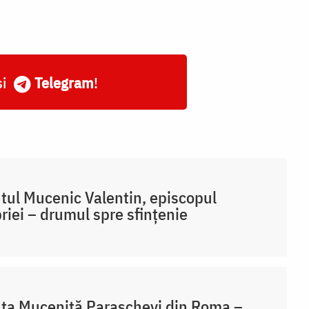
și
Telegram
!
tul Mucenic Valentin, episcopul
iei – drumul spre sfințenie
ta Muceniță Paraschevi din Roma –