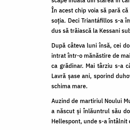
În acest chip voia să pară că
soția. Deci Triantáfillos s-a
dus să trăiască la Kessani su
După câteva luni însă, cei doi
intrat într-o mănăstire de mai
ca grădinar. Mai târziu s-a 
Lavră șase ani, sporind duho
schima mare.
Auzind de martiriul Noului Mu
a născut și înlăuntrul său do
Hellespont, unde s-a întâlnit