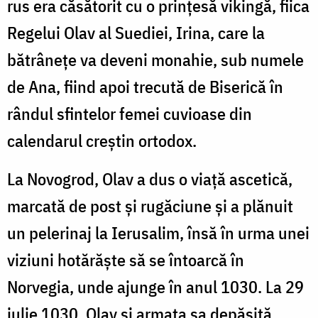
rus era căsătorit cu o prințesă vikingă, fiica
Regelui Olav al Suediei, Irina, care la
bătrânețe va deveni monahie, sub numele
de Ana, fiind apoi trecută de Biserică în
rândul sfintelor femei cuvioase din
calendarul creștin ortodox.
La Novogrod, Olav a dus o viață ascetică,
marcată de post și rugăciune și a plănuit
un pelerinaj la Ierusalim, însă în urma unei
viziuni hotărăște să se întoarcă în
Norvegia, unde ajunge în anul 1030. La 29
iulie 1030, Olav și armata sa depășită