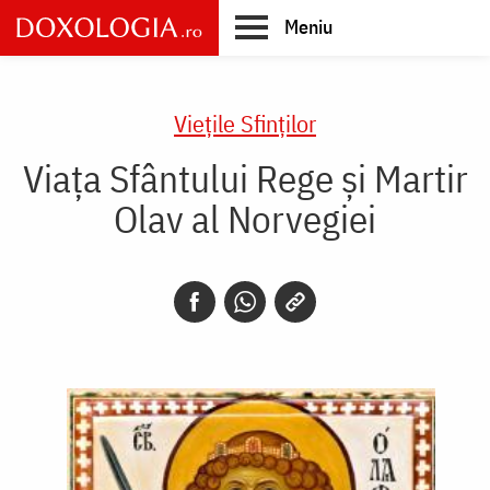
Skip
Meniu
to
main
Main
content
navigation
Vieţile Sfinţilor
Viața Sfântului Rege și Martir
Olav al Norvegiei