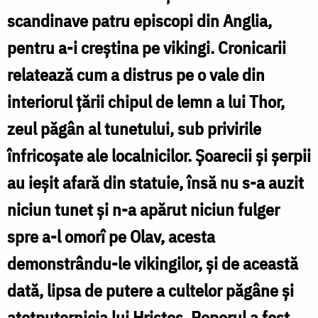
și
scandinave patru episcopi din Anglia,
Martir
pentru a-i creștina pe vikingi. Cronicarii
Olav
relatează cum a distrus pe o vale din
al
interiorul țării chipul de lemn a lui Thor,
Norvegiei
zeul păgân al tunetului, sub privirile
înfricoșate ale localnicilor. Șoarecii și șerpii
au ieșit afară din statuie, însă nu s-a auzit
niciun tunet și n-a apărut niciun fulger
spre a-l omorî pe Olav, acesta
demonstrându-le vikingilor, și de această
dată, lipsa de putere a cultelor păgâne și
atotputernicia lui Hristos. Poporul a fost