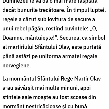
Dumnezeu le va da o mai mare răsplată
decât bunurile trecătoare. În timpul luptei,
regele a căzut sub lovitura de secure a
unui rebel păgân, rostind cuvintele: „O,
Doamne, mântuiește!”. Securea, ca simbol
al martiriului Sfântului Olav, este purtată
până astăzi pe uniforma armatei regale
norvegiene.
La mormântul Sfântului Rege Martir Olav
s-au săvârșit mai multe minuni, apoi
sfintele sale moaște au fost scoase din
mormânt nestricăcioase și cu bună