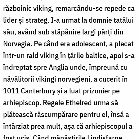
războinic viking, remarcându-se repede ca
lider și strateg. I-a urmat la domnie tatălui
său, având sub stăpânire largi părți din
Norvegia. Pe când era adolescent, a plecat
într-un raid viking în țările baltice, apoi s-a
îndreptat spre Anglia unde, împreună cu
năvălitorii vikingi norvegieni, a cucerit în
1011 Canterbury și a luat prizonier pe
arhiepiscop. Regele Ethelred urma să
plătească răscumpărare pentru el, însă a
întârziat prea mult, așa că arhiepiscopul a
fost ucis. Când mănăstirile Lindisfarne,