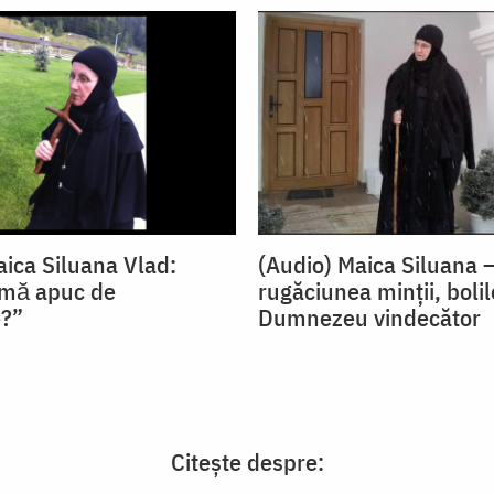
aica Siluana Vlad:
(Audio) Maica Siluana 
 mă apuc de
rugăciunea minții, bolil
e?”
Dumnezeu vindecător
Citește despre: