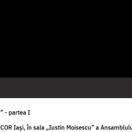
” - partea I
COR Iași, în sala „Iustin Moisescu” a Ansamblulu