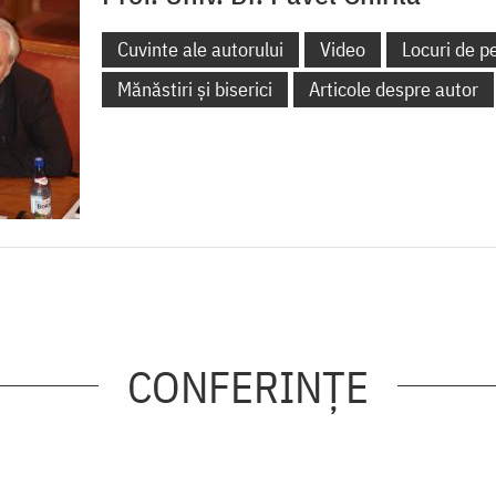
Cuvinte ale autorului
Video
Locuri de pe
Mănăstiri și biserici
Articole despre autor
CONFERINȚE