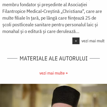
membru fondator şi preşedinte al Asociaţiei
Filantropice Medical-Creştină „Christiana“, care are
multe filiale în ţară, pe lângă care fiinţează 25 de
şcoli postliceale sanitare pentru personalul laic şi
monahal şi o editură şi care derulează...
+
vezi mai mult
MATERIALE ALE AUTORULUI
vezi mai multe »