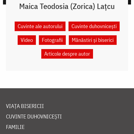
Maica Teodosia (Zorica) Lațcu
Cuvinte ale autorului
Cuvinte duhovnicești
Video
Fotografii
Mănăstiri și biserici
Articole despre autor
VIAȚA BISERICII
CUVINTE DUHOVNICEȘTI
FAMILIE