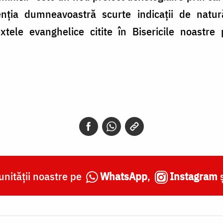
ția dumneavoastră scurte indicaţii de natură
extele evanghelice citite în Bisericile noastre
nității noastre pe
WhatsApp
,
Instagram