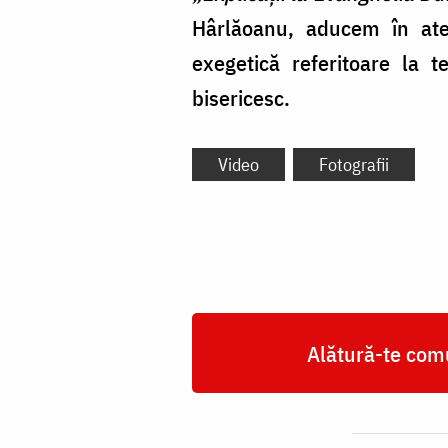
Hârlăoanu, aducem în aten
exegetică referitoare la t
bisericesc.
Video
Fotografii
Alătură-te comu