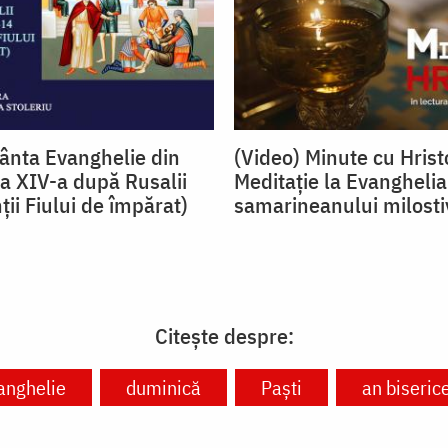
fânta Evanghelie din
(Video) Minute cu Hrist
a XIV-a după Rusalii
Meditație la Evanghelia
ții Fiului de împărat)
samarineanului milosti
Citește despre:
anghelie
duminică
Paști
an biseric