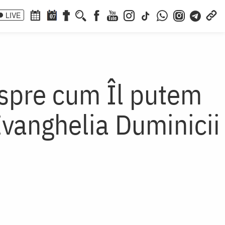
LIVE
07
espre cum Îl putem
Evanghelia Duminicii