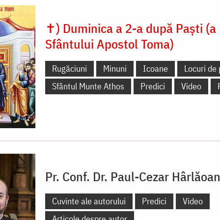
✝) Duminica a 2-a după Paști (a
Sfântului Apostol Toma)
Rugăciuni
Minuni
Icoane
Locuri de 
Sfântul Munte Athos
Predici
Video
Pr. Conf. Dr. Paul-Cezar Hârlăoa
Cuvinte ale autorului
Predici
Video
Articole despre autor