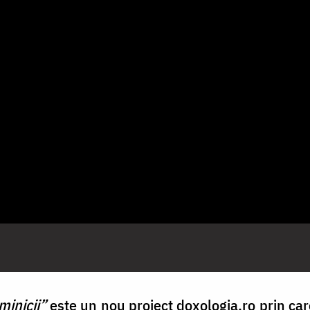
minicii”
este un nou proiect doxologia.ro prin car