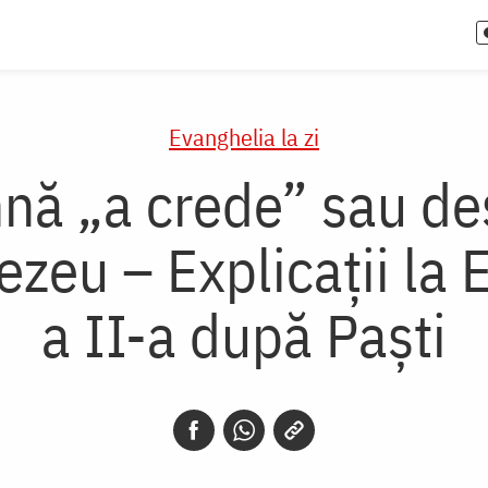
Evanghelia la zi
nă „a crede” sau d
eu – Explicații la 
a II-a după Paști