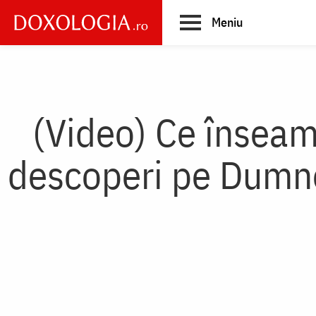
Skip
Meniu
to
main
Main
content
navigation
(Video) Ce înseam
descoperi pe Dumnez