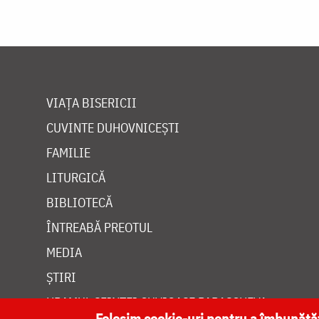
VIAȚA BISERICII
CUVINTE DUHOVNICEȘTI
FAMILIE
LITURGICĂ
BIBLIOTECĂ
ÎNTREABĂ PREOTUL
MEDIA
ȘTIRI
HRAMUL SFINTEI CUVIOASE PARASCHEVA
Folosim cookie-uri pentru a îmbunăt