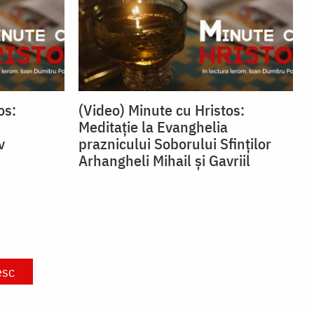
os:
(Video) Minute cu Hristos:
Meditație la Evanghelia
v
praznicului Soborului Sfinților
Arhangheli Mihail și Gavriil
esc