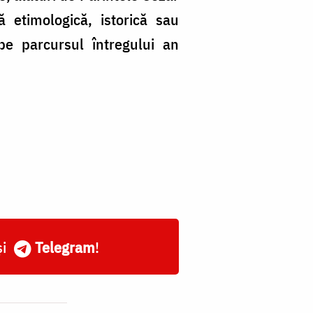
 etimologică, istorică sau
 pe parcursul întregului an
și
Telegram
!