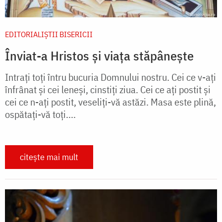
EDITORIALIȘTII BISERICII
Înviat-a Hristos și viața stăpânește
Intrați toți întru bucuria Domnului nostru. Cei ce v-ați
înfrânat și cei leneși, cinstiți ziua. Cei ce ați postit și
cei ce n-ați postit, veseliți-vă astăzi. Masa este plină,
ospătați-vă toți....
citește mai mult