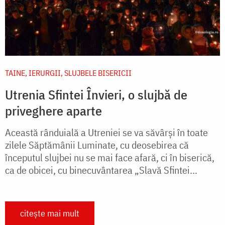
TAINE, IERURGII, SLUJBELE BISERICII
Utrenia Sfintei Învieri, o slujbă de
priveghere aparte
Această rânduială a Utreniei se va săvârși în toate
zilele Săptămânii Luminate, cu deosebirea că
începutul slujbei nu se mai face afară, ci în biserică,
ca de obicei, cu binecuvântarea „Slavă Sfintei...
citește mai mult