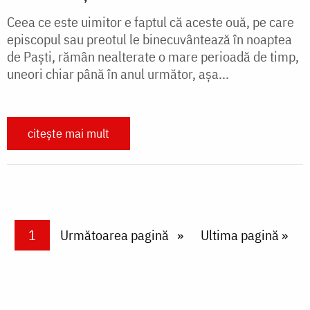
Ceea ce este uimitor e faptul că aceste ouă, pe care
episcopul sau preotul le binecuvântează în noaptea
de Paști, rămân nealterate o mare perioadă de timp,
uneori chiar până în anul următor, așa...
citește mai mult
Paginare
Current page
1
Next page
Următoarea pagină
Last page
Ultima pagină »