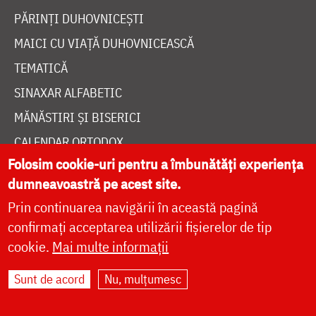
PĂRINȚI DUHOVNICEȘTI
MAICI CU VIAȚĂ DUHOVNICEASCĂ
TEMATICĂ
SINAXAR ALFABETIC
MĂNĂSTIRI ȘI BISERICI
CALENDAR ORTODOX
Folosim cookie-uri pentru a îmbunătăți experiența
WIDGET DOXOLOGIA
dumneavoastră pe acest site.
RADIO DOXOLOGIA
Prin continuarea navigării în această pagină
confirmați acceptarea utilizării fișierelor de tip
cookie.
Mai multe informații
Sunt de acord
Nu, mulțumesc
DESPRE NOI
POLITICA DE COOKIES