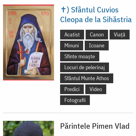
✝) Sfântul Cuvios
Cleopa de la Sihăstria
Acatist
Canon
Viață
Minuni
Icoane
Sfinte moaște
Locuri de pelerinaj
Sfântul Munte Athos
Predici
Video
Fotografii
Părintele Pimen Vlad