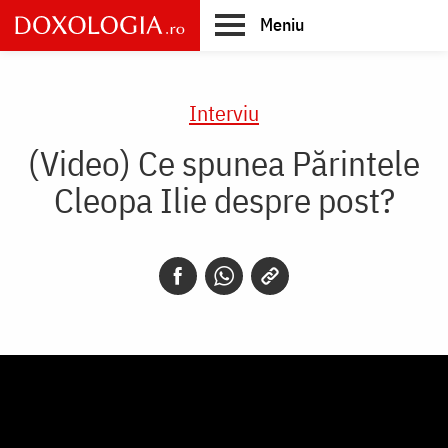
Skip
Meniu
to
main
Main
content
navigation
Interviu
(Video) Ce spunea Părintele
Cleopa Ilie despre post?