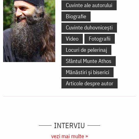
Cuvinte ale autorului
Biografie
Cuvinte duhovnicești
Video
Fotografii
Locuri de pelerinaj
Sfântul Munte Athos
Mănăstiri și biserici
Articole despre autor
INTERVIU
vezi mai multe »