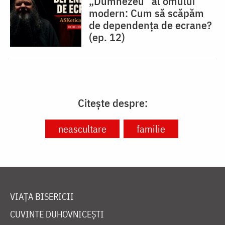
„Dumnezeu” al omului
modern: Cum să scăpăm
de dependența de ecrane?
(ep. 12)
Citește despre:
neascultare
familie
VIAȚA BISERICII
CUVINTE DUHOVNICEȘTI