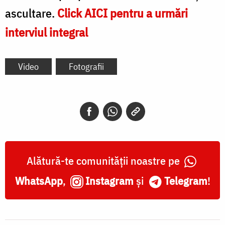
ascultare.
Click AICI pentru a urmări
interviul integra
l
Video
Fotografii
Alătură-te comunității noastre pe
WhatsApp
,
Instagram
și
Telegram
!