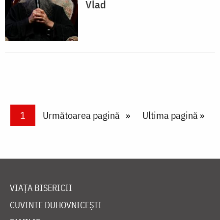
Vlad
Paginare
Current page
1
Next page
Următoarea pagină
Last page
Ultima pagină »
VIAȚA BISERICII
CUVINTE DUHOVNICEȘTI