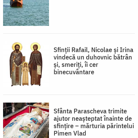
Sfinții Rafail, Nicolae și Irina
vindecă un duhovnic bătrân
și, smeriți, îi cer
binecuvântare
Sfânta Parascheva trimite
ajutor neașteptat înainte de
sfințire – mărturia părintelui
Pimen Vlad