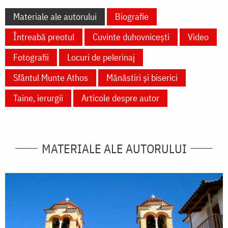
Materiale ale autorului
Biografie
Întreabă preotul
Cuvinte duhovnicești
Video
Fotografii
Locuri de pelerinaj
Sfântul Munte Athos
Mănăstiri și biserici
Taine, ierurgii
Articole despre autor
MATERIALE ALE AUTORULUI