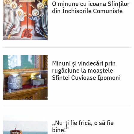
O minune cu icoana Sfinților
din Închisorile Comuniste
Minuni și vindecări prin
rugăciune la moaștele
Sfintei Cuvioase Ipomoni
„Nu-ți fie frică, o să fie
bine!”