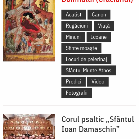
Acatist
Canon
Rugăciuni
Viață
Minuni
Icoane
Sfinte moaște
Locuri de pelerinaj
Sfântul Munte Athos
Predici
Video
Fotografii
Corul psaltic „Sfântul
Ioan Damaschin”