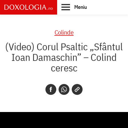
Skip
Meniu
to
main
Main
content
navigation
Colinde
(Video) Corul Psaltic „Sfântul
Ioan Damaschin” – Colind
ceresc