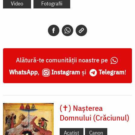
Video
Fotografii
Alătură-te comunității noastre pe
WhatsApp
,
Instagram
și
Telegram
!
(✝) Nașterea
Domnului (Crăciunul)
Acatist
Canon