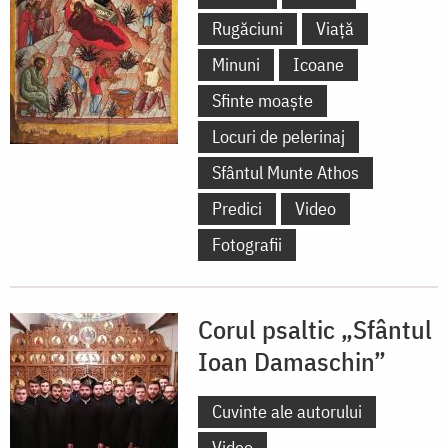
Rugăciuni
Viață
Minuni
Icoane
Sfinte moaște
Locuri de pelerinaj
Sfântul Munte Athos
Predici
Video
Fotografii
Corul psaltic „Sfântul
Ioan Damaschin”
Cuvinte ale autorului
Video