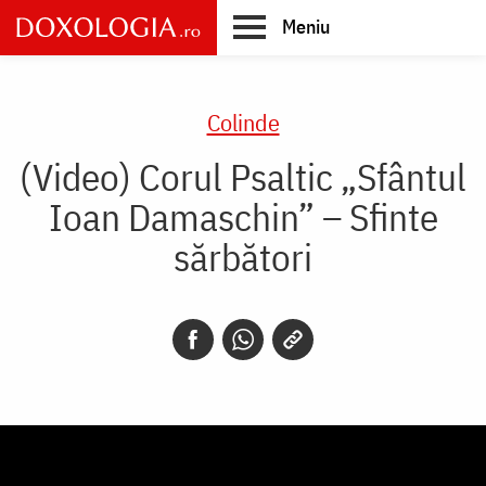
Skip
Meniu
to
main
Main
content
navigation
Colinde
(Video) Corul Psaltic „Sfântul
Ioan Damaschin” – Sfinte
sărbători