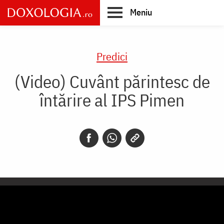
Skip
Meniu
to
main
Main
content
navigation
Predici
(Video) Cuvânt părintesc de
întărire al IPS Pimen