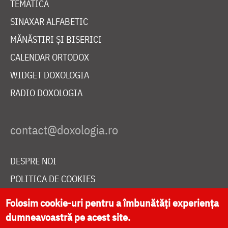
TEMATICĂ
SINAXAR ALFABETIC
MĂNĂSTIRI ȘI BISERICI
CALENDAR ORTODOX
WIDGET DOXOLOGIA
RADIO DOXOLOGIA
DESPRE NOI
POLITICA DE COOKIES
DONEAZĂ ONLINE PENTRU CATEDRALA NAȚIONALĂ
Folosim cookie-uri pentru a îmbunătăți experiența
dumneavoastră pe acest site.