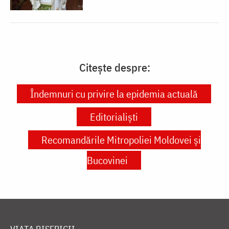
Citește despre:
Îndemnuri cu privire la epidemia actuală
Editorialiști
Recomandările Mitropoliei Moldovei și
Bucovinei