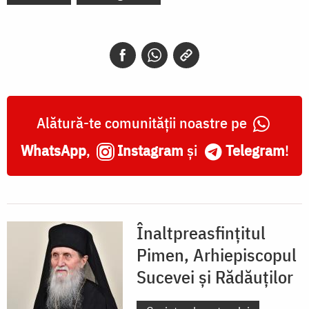
Alătură-te comunității noastre pe
WhatsApp
,
Instagram
și
Telegram
!
Înaltpreasfințitul
Pimen, Arhiepiscopul
Sucevei și Rădăuților