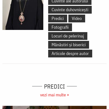
Cuvinte ale autorului
Cuvinte duhovnicești
Predici
Video
Fotografii
Locuri de pelerinaj
Mănăstiri și biserici
Articole despre autor
PREDICI
vezi mai multe »