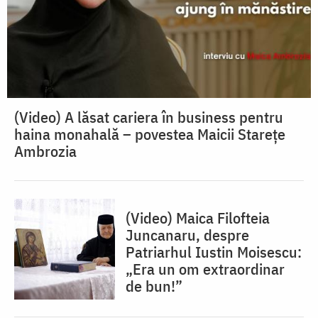
(Video) A lăsat cariera în business pentru
haina monahală – povestea Maicii Starețe
Ambrozia
(Video) Maica Filofteia
Juncanaru, despre
Patriarhul Iustin Moisescu:
„Era un om extraordinar
de bun!”