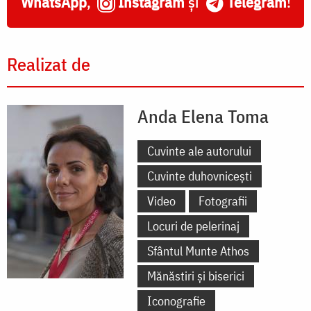
WhatsApp
,
Instagram
și
Telegram
!
Realizat de
Anda Elena Toma
Cuvinte ale autorului
Cuvinte duhovnicești
Video
Fotografii
Locuri de pelerinaj
Sfântul Munte Athos
Mănăstiri și biserici
Iconografie