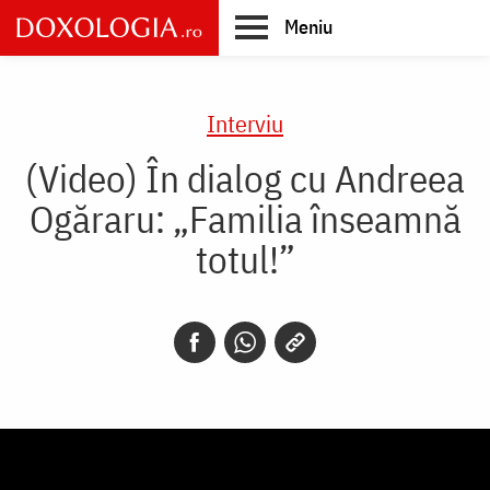
Skip
Meniu
to
main
Main
content
navigation
Interviu
​(Video) În dialog cu Andreea
Ogăraru: „Familia înseamnă
totul!”