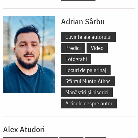
Adrian Sârbu
Cuvinte ale autorului
Predici
Video
Fotografii
Locuri de pelerinaj
Sfântul Munte Athos
Mănăstiri și biserici
Articole despre autor
Alex Atudori