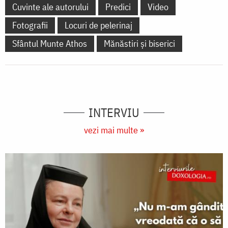
Cuvinte ale autorului
Predici
Video
Fotografii
Locuri de pelerinaj
Sfântul Munte Athos
Mănăstiri și biserici
INTERVIU
vezi mai multe »