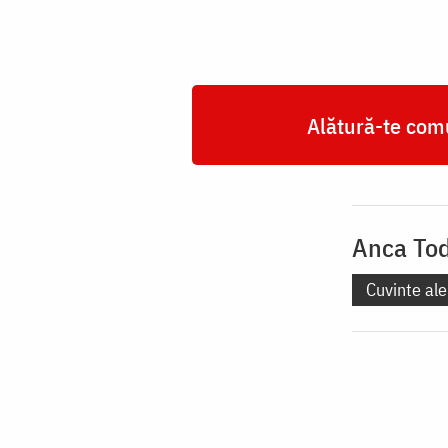
Alătură-te comu
Anca Tod
Cuvinte ale