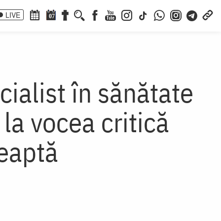
LIVE
07
cialist în sănătate
la vocea critică
leaptă