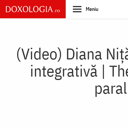
Skip
Meniu
to
main
Main
content
navigation
(Video) Diana Niță
integrativă | T
paral