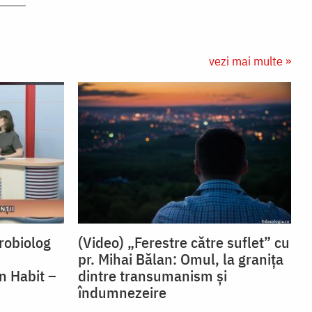
vezi mai multe »
robiolog
(Video) „Ferestre către suflet” cu
pr. Mihai Bălan: Omul, la granița
n Habit –
dintre transumanism și
îndumnezeire