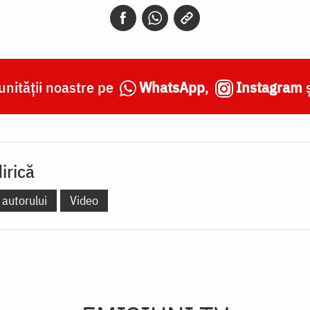
nității noastre pe
WhatsApp
,
Instagram
irică
 autorului
Video