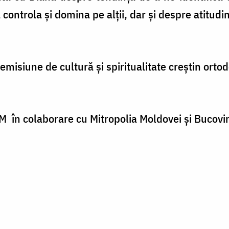
ntrola și domina pe alții, dar și despre atitudin
siune de cultură şi spiritualitate creştin orto
 M
în colaborare cu Mitropolia Moldovei şi Bucovin