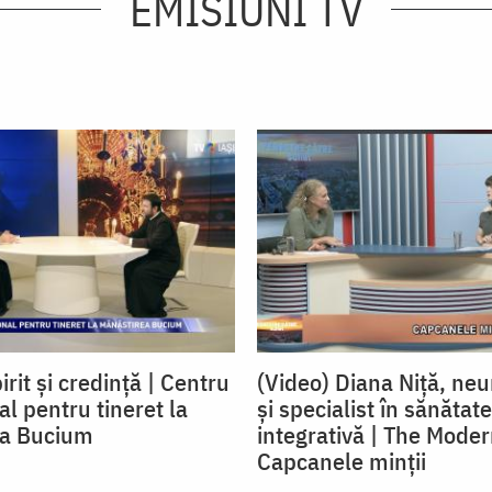
EMISIUNI TV
irit și credință | Centru
(Video) Diana Niță, neu
l pentru tineret la
și specialist în sănătate
ea Bucium
integrativă | The Moder
Capcanele minții