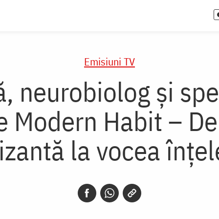
Emisiuni TV
, neurobiolog și spe
he Modern Habit – De 
izantă la vocea înțe