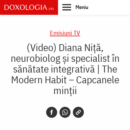
Skip
Meniu
to
main
Main
content
navigation
Emisiuni TV
(Video) Diana Niță,
neurobiolog și specialist în
sănătate integrativă | The
Modern Habit – Capcanele
minții