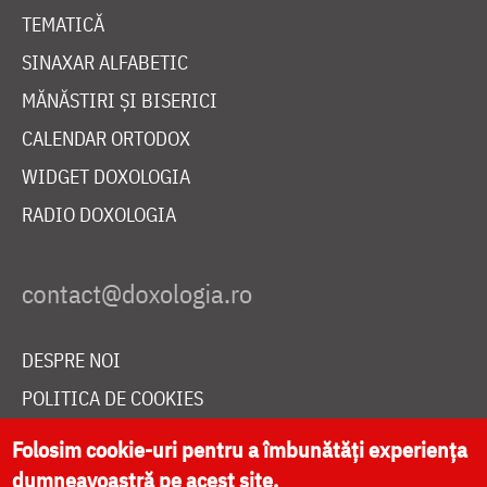
TEMATICĂ
SINAXAR ALFABETIC
MĂNĂSTIRI ȘI BISERICI
CALENDAR ORTODOX
WIDGET DOXOLOGIA
RADIO DOXOLOGIA
DESPRE NOI
POLITICA DE COOKIES
DONEAZĂ ONLINE PENTRU CATEDRALA NAȚIONALĂ
Folosim cookie-uri pentru a îmbunătăți experiența
dumneavoastră pe acest site.