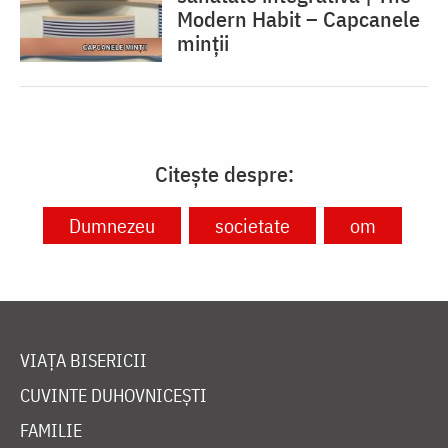
Modern Habit – Capcanele
minții
Citește despre:
Dumnezeu
societate
om
VIAȚA BISERICII
CUVINTE DUHOVNICEȘTI
FAMILIE