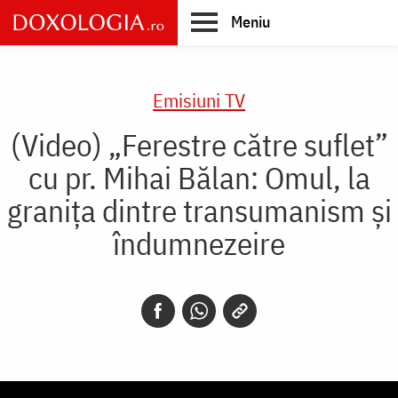
Skip
Meniu
to
main
Main
content
navigation
Emisiuni TV
(Video) „Ferestre către suflet”
cu pr. Mihai Bălan: Omul, la
granița dintre transumanism și
îndumnezeire