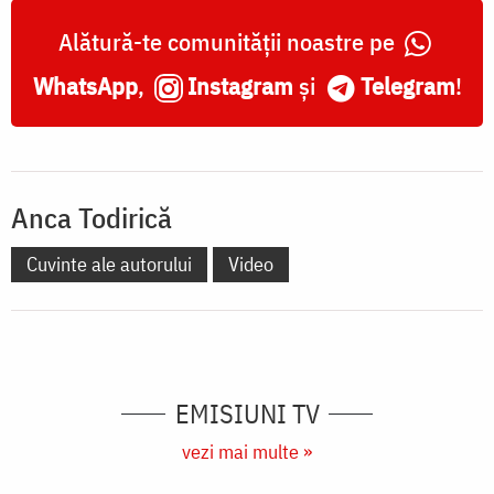
Alătură-te comunității noastre pe
WhatsApp
,
Instagram
și
Telegram
!
Anca Todirică
Cuvinte ale autorului
Video
EMISIUNI TV
vezi mai multe »